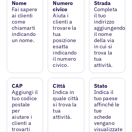
Nome
Numero
Strada
Fai sapere
civico
Completa
ai clienti
Aiuta i
il tuo
come
clienti a
indirizzo
chiamarti
trovare la
aggiungendo
indicando
tua
il nome
un nome.
posizione
della via
esatta
in cui si
indicando
trova la
il numero
tua
civico.
attività.
CAP
Cittá
Stato
Aggiungi il
Indica in
Indica il
tuo codice
quale città
tuo paese
postale
si trova la
affinché le
per
tua
tue
aiutare i
attività.
schede
clienti a
vengano
trovarti
visualizzate