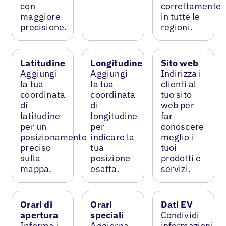
con
correttamente
maggiore
in tutte le
precisione.
regioni.
Latitudine
Longitudine
Sito web
Aggiungi
Aggiungi
Indirizza i
la tua
la tua
clienti al
coordinata
coordinata
tuo sito
di
di
web per
latitudine
longitudine
far
per un
per
conoscere
posizionamento
indicare la
meglio i
preciso
tua
tuoi
sulla
posizione
prodotti e
mappa.
esatta.
servizi.
Orari di
Orari
Dati EV
apertura
speciali
Condividi
Informa i
Aggiorna
informazioni