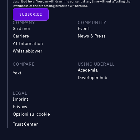
described
here
. You can withdraw this consent at any time without affecting the
lawfulness of the processing before its withdrawal.
COMPANY
COMMUNITY
Su di noi
Eventi
Carriere
News & Press
AI Information
Whistleblower
COMPARE
USING UBERALL
Academia
Yext
Developer hub
LEGAL
Imprint
Privacy
Opzioni sui cookie
Trust Center