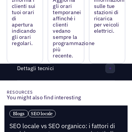
clienti sui
gli orari
sulle tue
tuoi orari
temporanei
stazioni di
di
affinché i
ricarica
apertura
clienti
per veicoli
indicando
vedano
elettrici.
gli orari
sempre la
regolari.
programmazione
più
recente.
Dettagli tecnici
RESOURCES
You might also find interesting
Blogs
SEO locale
SEO locale vs SEO organico: i fattori di