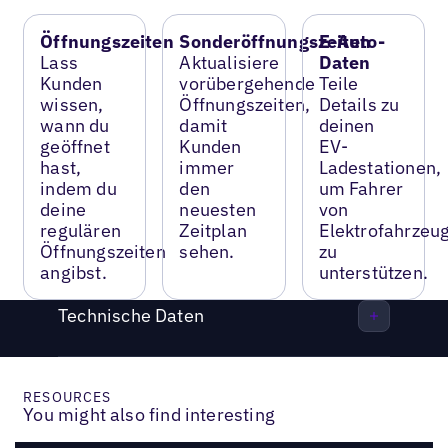
Öffnungszeiten
Sonderöffnungszeiten
E-Auto-
Lass
Aktualisiere
Daten
Kunden
vorübergehende
Teile
wissen,
Öffnungszeiten,
Details zu
wann du
damit
deinen
geöffnet
Kunden
EV-
hast,
immer
Ladestationen,
indem du
den
um Fahrer
deine
neuesten
von
regulären
Zeitplan
Elektrofahrzeu
Öffnungszeiten
sehen.
zu
angibst.
unterstützen.
Technische Daten
RESOURCES
You might also find interesting