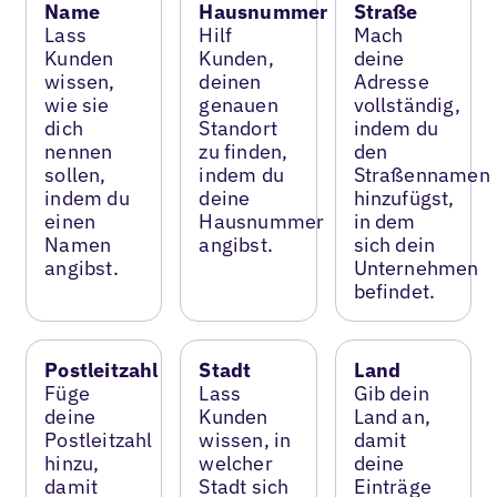
Name
Hausnummer
Straße
Lass
Hilf
Mach
Kunden
Kunden,
deine
wissen,
deinen
Adresse
wie sie
genauen
vollständig,
dich
Standort
indem du
nennen
zu finden,
den
sollen,
indem du
Straßennamen
indem du
deine
hinzufügst,
einen
Hausnummer
in dem
Namen
angibst.
sich dein
angibst.
Unternehmen
befindet.
Postleitzahl
Stadt
Land
Füge
Lass
Gib dein
deine
Kunden
Land an,
Postleitzahl
wissen, in
damit
hinzu,
welcher
deine
damit
Stadt sich
Einträge