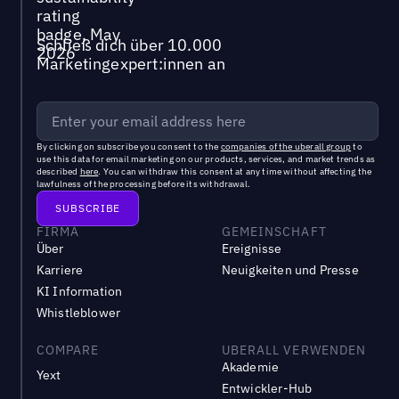
Schließ dich über 10.000
Marketingexpert:innen an
By clicking on subscribe you consent to the
companies of the uberall group
to
use this data for email marketing on our products, services, and market trends as
described
here
. You can withdraw this consent at any time without affecting the
lawfulness of the processing before its withdrawal.
FIRMA
GEMEINSCHAFT
Über
Ereignisse
Karriere
Neuigkeiten und Presse
KI Information
Whistleblower
COMPARE
UBERALL VERWENDEN
Akademie
Yext
Entwickler-Hub