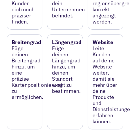
Kunden
dein
regionsübergre
dich noch
Unternehmen
korrekt
präziser
befindet.
angezeigt
finden.
werden.
Breitengrad
Längengrad
Website
Füge
Füge
Leite
deinen
deinen
Kunden
Breitengrad
Längengrad
auf deine
hinzu, um
hinzu, um
Website
eine
deinen
weiter,
präzise
Standort
damit sie
Kartenpositionierung
exakt zu
mehr über
zu
bestimmen.
deine
ermöglichen.
Produkte
und
Dienstleistung
erfahren
können.