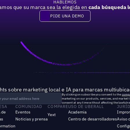
HABLEMOS
mos que su marca sea la elegida en
cada búsqueda l
PIDE UNA DEMO
Pide una demo
hts sobre marketing local e IA para marcas multiubica
By clicking on subscribe you consent to the
compa
marketing on our products, services, and market 
consent at any time without affecting the lawfulne
ESA
COMUNIDAD
COMPARE
USO DE UBERALL
JURÍ
 de
Eventos
Academia
Impro
Yext
as
Noticias y prensa
Centro de desarrolladores
Aviso 
ormation
Config