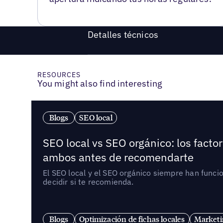
Detalles técnicos
RESOURCES
You might also find interesting
Blogs
SEO local
SEO local vs SEO orgánico: los fact
ambos antes de recomendarte
El SEO local y el SEO orgánico siempre han func
decidir si te recomienda.
Blogs
Optimización de fichas locales
Marketi