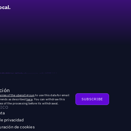
ocal.
ción
nies of the uberall group
to use this data for email
trends as described
here
. You can withdraw this
ss of the processing before its withdrawal.
DICO
nta
de privacidad
uración de cookies