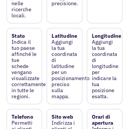
nelle
precisione.
ricerche
locali.
Stato
Latitudine
Longitudine
Indica il
Aggiungi
Aggiungi
tuo paese
la tua
la tua
affinché le
coordinata
coordinata
tue
di
di
schede
latitudine
longitudine
vengano
per un
per
visualizzate
posizionamento
indicare la
correttamente
preciso
tua
in tutte le
sulla
posizione
regioni.
mappa.
esatta.
Telefono
Sito web
Orari di
Permetti
Indirizza i
apertura
ai clienti
clienti al
Informa i