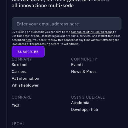
all'innovazione multi-sede
By clicking on subscribe you consent to the
companies of the uberall group
to
use this data for email marketing on our products, services, and market trends as
described
here
. You can withdraw this consent at any time without affecting the
lawfulness of the processing before its withdrawal.
COMPANY
COMMUNITY
Su di noi
Eventi
Carriere
News & Press
AI Information
Whistleblower
COMPARE
USING UBERALL
Academia
Yext
Developer hub
LEGAL