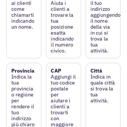
ai clienti
Aiuta i
il tuo
come
clienti a
indirizzo
chiamarti
trovare la
aggiungendo
indicando
tua
il nome
un nome.
posizione
della via
esatta
in cui si
indicando
trova la
il numero
tua
civico.
attività.
Provincia
CAP
Cittá
Indica la
Aggiungi il
Indica in
tua
tuo codice
quale città
provincia
postale
si trova la
o regione
per
tua
per
aiutare i
attività.
rendere il
clienti a
tuo
trovarti
indirizzo
con
più chiaro
maggiore