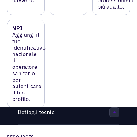
davvero.
professionista
più adatto.
NPI
Aggiungi il
tuo
identificativo
nazionale
di
operatore
sanitario
per
autenticare
il tuo
profilo.
Dettagli tecnici
RESOURCES