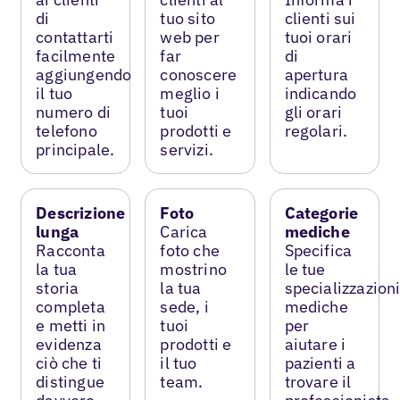
di
tuo sito
clienti sui
contattarti
web per
tuoi orari
facilmente
far
di
aggiungendo
conoscere
apertura
il tuo
meglio i
indicando
numero di
tuoi
gli orari
telefono
prodotti e
regolari.
principale.
servizi.
Descrizione
Foto
Categorie
lunga
Carica
mediche
Racconta
foto che
Specifica
la tua
mostrino
le tue
storia
la tua
specializzazion
completa
sede, i
mediche
e metti in
tuoi
per
evidenza
prodotti e
aiutare i
ciò che ti
il tuo
pazienti a
distingue
team.
trovare il