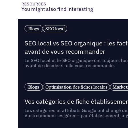
RESOURCES
You might also find interesting
Blogs
SEO local
SEO local vs SEO organique : les fac
avant de vous recommander
Le SEO local et le SEO organique ont toujours fon
avant de décider si elle vous recommande.
Blogs
Optimisation des fiches locales
Marketi
Vos catégories de fiche établissemen
Les catégories et attributs Google ont changé de 
Voici comment les gérer – par établissement, à g