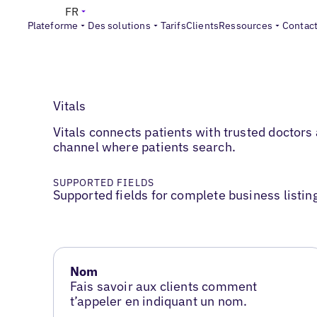
FR
Plateforme
Des solutions
Tarifs
Clients
Ressources
Contac
Vitals
Vitals connects patients with trusted doctors
channel where patients search.
SUPPORTED FIELDS
Supported fields for complete business listin
Nom
Fais savoir aux clients comment
t’appeler en indiquant un nom.