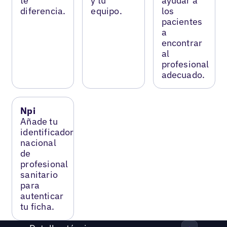
te
y tu
ayudar a
diferencia.
equipo.
los
pacientes
a
encontrar
al
profesional
adecuado.
Npi
Añade tu
identificador
nacional
de
profesional
sanitario
para
autenticar
tu ficha.