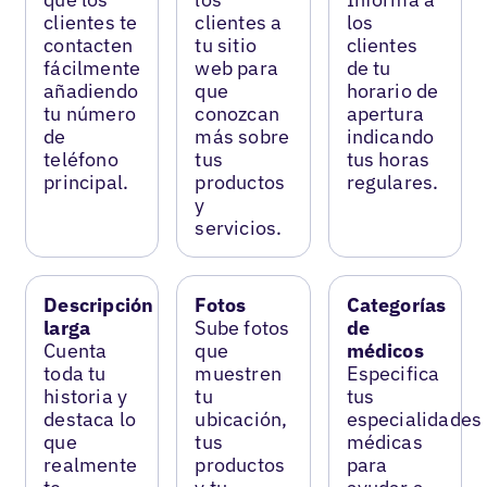
clientes te
clientes a
los
contacten
tu sitio
clientes
fácilmente
web para
de tu
añadiendo
que
horario de
tu número
conozcan
apertura
de
más sobre
indicando
teléfono
tus
tus horas
principal.
productos
regulares.
y
servicios.
Descripción
Fotos
Categorías
larga
Sube fotos
de
Cuenta
que
médicos
toda tu
muestren
Especifica
historia y
tu
tus
destaca lo
ubicación,
especialidades
que
tus
médicas
realmente
productos
para