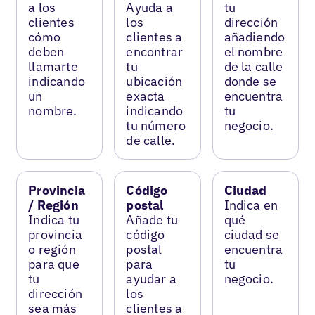
a los
Ayuda a
tu
clientes
los
dirección
cómo
clientes a
añadiendo
deben
encontrar
el nombre
llamarte
tu
de la calle
indicando
ubicación
donde se
un
exacta
encuentra
nombre.
indicando
tu
tu número
negocio.
de calle.
Provincia
Código
Ciudad
/ Región
postal
Indica en
Indica tu
Añade tu
qué
provincia
código
ciudad se
o región
postal
encuentra
para que
para
tu
tu
ayudar a
negocio.
dirección
los
sea más
clientes a