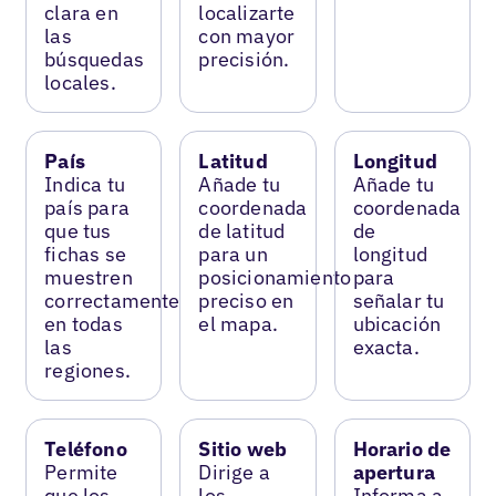
clara en
localizarte
las
con mayor
búsquedas
precisión.
locales.
País
Latitud
Longitud
Indica tu
Añade tu
Añade tu
país para
coordenada
coordenada
que tus
de latitud
de
fichas se
para un
longitud
muestren
posicionamiento
para
correctamente
preciso en
señalar tu
en todas
el mapa.
ubicación
las
exacta.
regiones.
Teléfono
Sitio web
Horario de
Permite
Dirige a
apertura
que los
los
Informa a