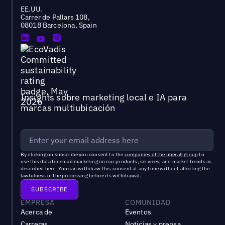
EE.UU.
Carrer de Pallars 108,
08018 Barcelona, Spain
Insights sobre marketing local e IA para
marcas multiubicación
By clicking on subscribe you consent to the
companies of the uberall group
to
use this data for email marketing on our products, services, and market trends as
described
here
. You can withdraw this consent at any time without affecting the
lawfulness of the processing before its withdrawal.
EMPRESA
COMUNIDAD
Acerca de
Eventos
Carreras
Noticias y prensa