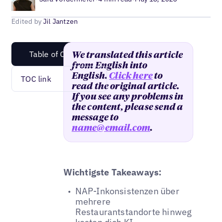
Edited by
Jil Jantzen
Table of Content
We translated this article
from English into
English.
Click here
to
TOC link
read the original article.
If you see any problems in
the content, please send a
message to
name@email.com
.
Wichtigste Takeaways:
NAP-Inkonsistenzen über
mehrere
Restaurantstandorte hinweg