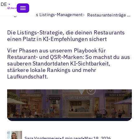
DE
>
>
Blogs
Lokales Listings-Management
Restauranteinträge verwalten
Die Listings-Strategie, die deinen Restaurants
einen Platz in KI-Empfehlungen sichert
Vier Phasen aus unserem Playbook für
Restaurant- und QSR-Marken: So machst du aus
sauberen Standortdaten KI-Sichtbarkeit,
stärkere lokale Rankings und mehr
Laufkundschaft.
Sara Vordermeier
•
4 min read
•
May 18, 2026