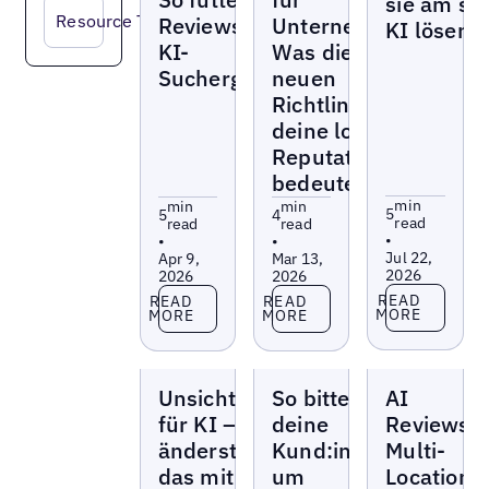
sie am se
Resource Type
Reviews deine
Unternehmen:
KI lösen
KI-
Was die
Suchergebnisse
neuen
Richtlinien für
deine lokale
Reputation
bedeuten
min
min
min
5
5
4
read
read
read
•
•
•
Jul 22,
Apr 9,
Mar 13,
2026
2026
2026
Read more
Read more
Read more
READ
READ
READ
MORE
MORE
MORE
Blogs
Blogs
Blogs
Unsichtbar
So bittest du
AI
für KI – so
deine
Reviews:
änderst du
Kund:innen
Multi-
das mit
um
Location