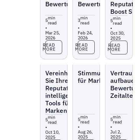
Bewertungen
Bewertungen
Reputatio
Boost Sal
min
min
min
5
3
5
read
read
read
•
•
•
Mar 25,
Feb 24,
Oct 30,
2026
2026
2025
Read more
Read more
Read more
READ
READ
READ
MORE
MORE
MORE
Blogs
Blogs
Blogs
Vereinheitlichen
Stimmungsanalyse
Vertrauen
Sie Ihre Online-
für Marketer
aufbauen
Reputation mit
Bewertun
intelligenten
Zeitalter 
Tools für
Marken
min
min
min
5
5
5
read
read
read
•
•
•
Aug 26,
Jul 2,
Oct 10,
2025
2025
2025