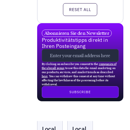
RESET ALL
Abonnieren Sie den Newsletter
Produktivitätstipps direkt in
Ihren Posteingang
By clicking on subscribe you consent to the
companies of
the uberall group
to use this data for email marketing on
our products, services, and market trends as described
here
. You can withdraw this consent at any time without
affecting the lawfulness of the processing before its
withdrawal.
Local
Local
Local
Local
Marketing
Marketing