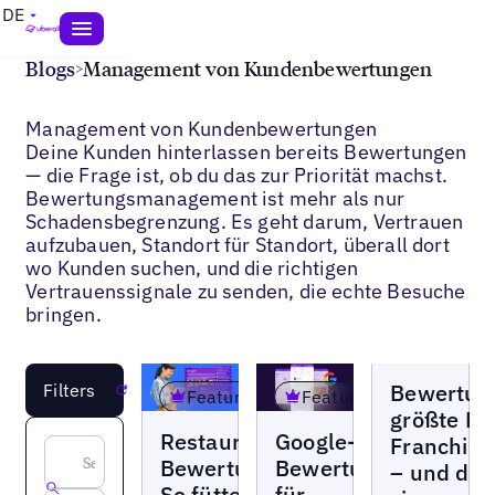
DE
Blogs
>
Management von Kundenbewertungen
Management von Kundenbewertungen
Deine Kunden hinterlassen bereits Bewertungen
— die Frage ist, ob du das zur Priorität machst.
Bewertungsmanagement ist mehr als nur
Schadensbegrenzung. Es geht darum, Vertrauen
aufzubauen, Standort für Standort, überall dort
wo Kunden suchen, und die richtigen
Vertrauenssignale zu senden, die echte Besuche
bringen.
Blogs
Bewertung
Filters
Reset
Featured
Featured
größte Pa
Blogs
Blogs
Restaurant-
Google-
Franchis
Bewertungen:
Bewertungen
– und die
So füttern
für