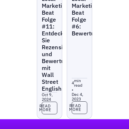
Beat
Beat
Marketing
Marketing
Beat
Beat
Folge
Folge
#11:
#6:
Entdecken
Bewertungsmanage
Sie
Rezensionen
und
Bewertungen
mit
Wall
Street
min
4
read
English
•
Dec 4,
Oct 9,
2023
2024
Read more
Read more
READ
READ
MORE
MORE
Fußzeile