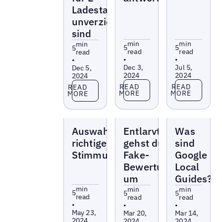
Ladestationen
unverzichtbar
sind
min
min
min
5
5
5
read
read
read
•
•
•
Dec 3,
Jul 5,
Dec 5,
2024
2024
2024
Read more
Read more
Read more
READ
READ
READ
MORE
MORE
MORE
Blogs
Blogs
Blogs
Auswahl des
Entlarvt: So
Was
richtigen Tools zur
gehst du mit
sind
Stimmungsanalyse
Fake-
Google
Bewertungen
Local
um
Guides?
min
min
min
5
5
5
read
read
read
•
•
•
May 23,
Mar 20,
Mar 14,
2024
2024
2024