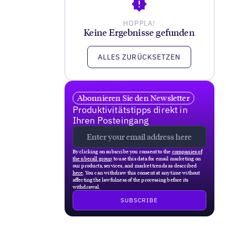
HOPPLA!
Keine Ergebnisse gefunden
ALLES ZURÜCKSETZEN
Abonnieren Sie den Newsletter
Produktivitätstipps direkt in
Ihren Posteingang
By clicking on subscribe you consent to the
companies of
the uberall group
to use this data for email marketing on
our products, services, and market trends as described
here
. You can withdraw this consent at any time without
affecting the lawfulness of the processing before its
withdrawal.