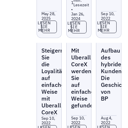
min.
1
Lesezeit
•
May 28,
Sep 10,
Jan 26,
2025
2022
2024
Lesen Sie mehr
Lesen Sie 
LESEN
LESEN
Lesen Sie mehr
LESEN
SIE
SIE
SIE
MEHR
MEHR
MEHR
Webinare
Webinare
Webinare
Steigern
Mit
Aufbau
Sie
Uberall
des
die
CoreX
hybriden
Loyalität
werden
Kundenerl
auf
Sie
Die
einfache
auf
Geschicht
Weise
einfache
von
mit
Weise
BP
Uberall
gefunden
CoreX
Sep 10,
Aug 4,
Sep 10,
2022
2022
2022
Lesen Sie mehr
Lesen Sie 
LESEN
LESEN
LESEN