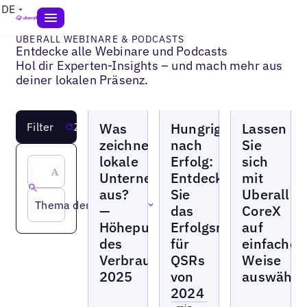
DE
UBERALL WEBINARE & PODCASTS
Entdecke alle Webinare und Podcasts
Hol dir Experten-Insights – und mach mehr aus
deiner lokalen Präsenz.
Webinare
Webinare
Webinare
Was
Hungrig
Lassen
Filter
Zurücksetzen
zeichnet
nach
Sie
lokale
Erfolg:
sich
Unternehmen
Entdecken
mit
aus?
Sie
Uberall
Thema der Ressource
—
das
CoreX
Höhepunkte
Erfolgsrezept
auf
des
für
einfache
Verbraucherberichts
QSRs
Weise
2025
von
auswähle
2024