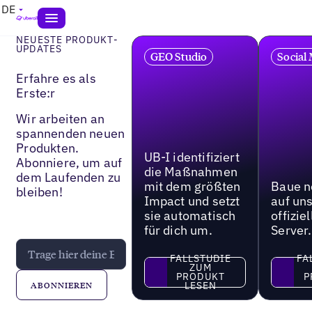
DE
NEUESTE PRODUKT-
UPDATES
GEO Studio
Social
Erfahre es als
Erste:r
Wir arbeiten an
spannenden neuen
Produkten.
UB-I identifiziert
Abonniere, um auf
die Maßnahmen
dem Laufenden zu
mit dem größten
Baue n
bleiben!
Impact und setzt
auf un
sie automatisch
offizie
für dich um.
Server.
FALLSTUDIE
FA
ZUM
PRODUKT
P
Fallstudie zum Produkt lesen
Fallstu
LESEN