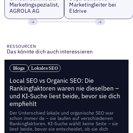
Marketingspezialist,
Marketingleiter bei
AGROLA AG
Eldrive
Bisherige
Weiter
RESSOURCEN
Das könnte dich auch interessieren
Blogs
Lokales SEO
Local SEO vs Organic SEO: Die
Rankingfaktoren waren nie dieselben –
und KI-Suche liest beide, bevor sie dich
empfiehlt
Der Unterschied lokale und organische SEO war
schon immer da – sie laufen auf verschiedenen
Rankingfaktoren. KI-Suche wählt keine Seite – sie
liest beide, bevor sie entscheidet, ob sie dich