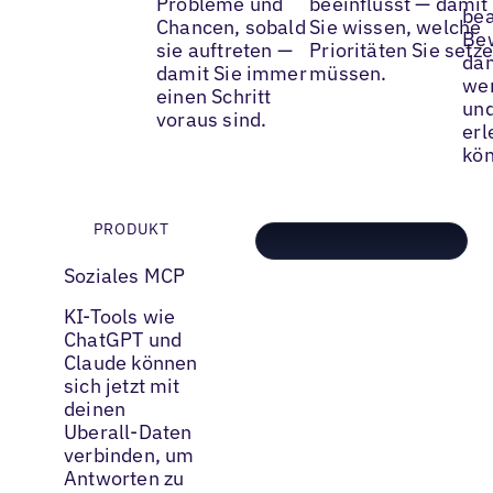
Probleme und
beeinflusst — damit
bea
Chancen, sobald
Sie wissen, welche
Be
sie auftreten —
Prioritäten Sie setz
dam
damit Sie immer
müssen.
wen
einen Schritt
un
voraus sind.
erl
kö
PRODUKT
Soziales MCP
KI-Tools wie
ChatGPT und
Claude können
sich jetzt mit
deinen
Uberall-Daten
verbinden, um
Antworten zu