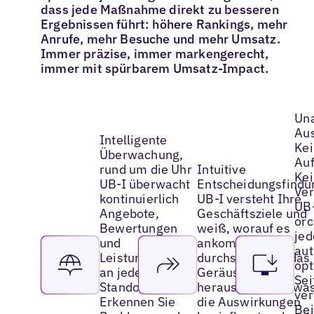
dass jede Maßnahme direkt zu besseren
Ergebnissen führt: höhere Rankings, mehr
Anrufe, mehr Besuche und mehr Umsatz.
Immer präzise, immer markengerecht,
immer mit spürbarem Umsatz-Impact.
Un
Au
Intelligente
Ke
Überwachung,
Auf
rund um die Uhr
Intuitive
Ke
UB-I überwacht
Entscheidungsfindu
Ver
kontinuierlich
UB-I versteht Ihre
UB
Angebote,
Geschäftsziele und
orc
Bewertungen
weiß, worauf es
jed
und
ankommt. Es
au
Leistungssignale
durchschneidet das
opt
an jedem
Geräusch, um
Sei
Standort.
herauszufinden, wa
ver
Erkennen Sie
die Auswirkungen
Bei