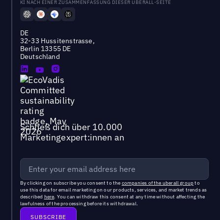
KI NACH EINER ZUSAMMENFASSUNG DIESER UBERALL-SEITE
DE
32-33 Hussitenstrasse,
Berlin 13355 DE
Deutschland
Schließ dich über 10.000
Marketingexpert:innen an
By clicking on subscribe you consent to the
companies of the uberall group
to
use this data for email marketing on our products, services, and market trends as
described
here
. You can withdraw this consent at any time without affecting the
lawfulness of the processing before its withdrawal.