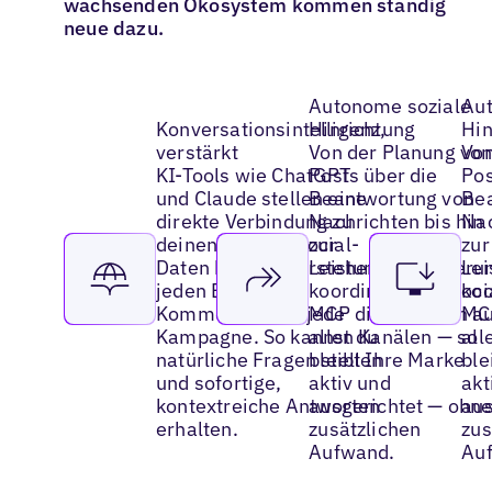
wachsenden Ökosystem kommen ständig
neue dazu.
Autonome soziale
Aut
Konversationsintelligenz,
Hinrichtung
Hin
verstärkt
Von der Planung vo
Von
KI-Tools wie ChatGPT
Posts über die
Pos
und Claude stellen eine
Beantwortung von
Be
direkte Verbindung zu
Nachrichten bis hin
Nac
deinen Uberall-Social-
zur
zur
Daten her und verstehen
Leistungsoptimieru
Lei
jeden Beitrag,
koordiniert das Soci
koo
Kommentar und jede
MCP die Aktionen au
MCP
Kampagne. So kannst du
allen Kanälen — so
all
natürliche Fragen stellen
bleibt Ihre Marke
ble
und sofortige,
aktiv und
akt
kontextreiche Antworten
ausgerichtet — ohn
aus
erhalten.
zusätzlichen
zus
Aufwand.
Au