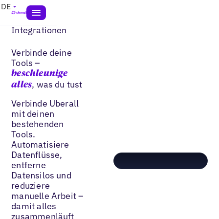
DE
Integrationen
Verbinde deine
Tools –
beschleunige
, was du tust
alles
Verbinde Uberall
mit deinen
bestehenden
Tools.
Automatisiere
Datenflüsse,
entferne
Datensilos und
reduziere
manuelle Arbeit –
damit alles
zusammenläuft