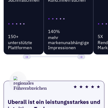
Suchmaschinen
Kund:innen suchen
140%
150+
5X
mehr
unterstützte
markenunabhängige
Rend
Plattformen
Impressionen
Mark
Bisherige
Weiter
Uberall ist ein leistungsstarkes und