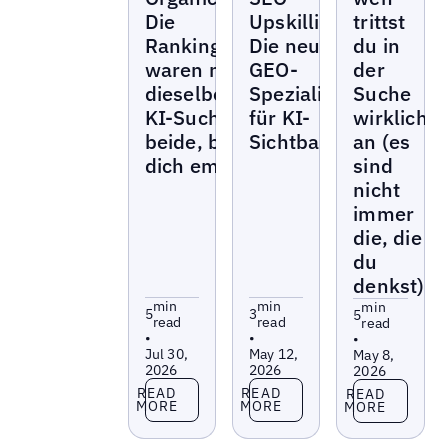
Die
Upskilling:
trittst
Rankingfaktoren
Die neuen
du in
waren nie
GEO-
der
dieselben – und
Spezialisten
Suche
KI-Suche liest
für KI-
wirklich
beide, bevor sie
Sichtbarkeit
an (es
dich empfiehlt
sind
nicht
immer
die, die
du
denkst)?
min
min
min
5
3
5
read
read
read
•
•
•
Jul 30,
May 12,
May 8,
2026
2026
2026
Read more
Read more
Read more
READ
READ
READ
MORE
MORE
MORE