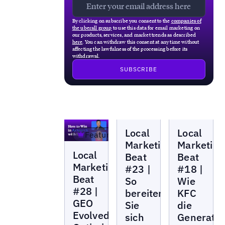
By clicking on subscribe you consent to the
companies of
the uberall group
to use this data for email marketing on
our products, services, and market trends as described
here
. You can withdraw this consent at any time without
affecting the lawfulness of the processing before its
withdrawal.
Local
Local
Local
Local
Marketing
Marketing
Featured
Beat
Beat
Marketing
Marketing
Local
Local
Marketing
Beat
Beat
Beat
Marketing
#23 |
#18 |
Beat
So
Wie
#28 |
bereiten
KFC
GEO
Sie
die
Evolved:
sich
Generatio