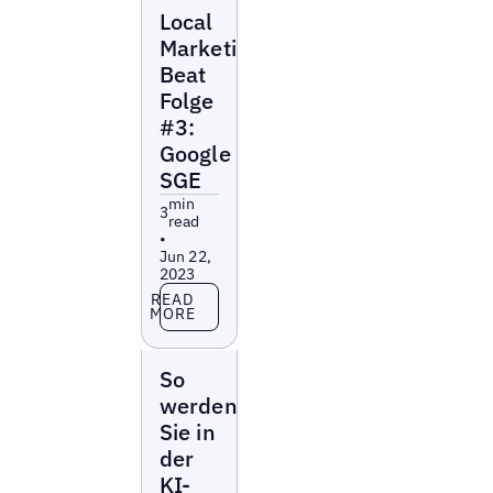
Local
Local
Marketing
Beat
Marketing
Beat
Folge
#3:
Google
SGE
min
3
read
•
Jun 22,
2023
Read more
READ
MORE
Reports
So
werden
Sie in
der
KI-