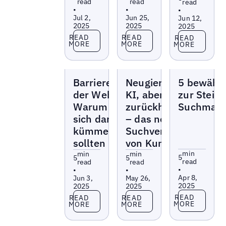
read
read
read
•
•
•
Jul 2,
Jun 25,
Jun 12,
2025
2025
2025
Read more
Read more
Read more
READ
READ
READ
MORE
MORE
MORE
Blogs
Blogs
Blogs
Barrierefreiheit
Neugierig auf
5 bewährt
der Website:
KI, aber
zur Steig
Warum Sie
zurückhaltend
Suchmasc
sich darum
– das neue
kümmern
Suchverhalten
sollten
von Kunden
min
min
min
5
5
5
read
read
read
•
•
•
Apr 8,
Jun 3,
May 26,
2025
2025
2025
Read more
Read more
Read more
READ
READ
READ
MORE
MORE
MORE