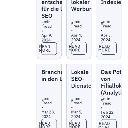
entscheidend
lokaler
Indexieru
für die lokale
Werbung
SEO
min
min
min
5
5
5
read
read
read
•
•
•
Apr 4,
Apr 3,
Apr 9,
2024
2024
2024
Read more
Read more
Read more
READ
READ
READ
MORE
MORE
MORE
Blogs
Blogs
Blogs
Branchenbücher
Lokale
Das Poten
in den USA
SEO-
von
Dienste
Filialloka
(Analytics
min
min
min
5
5
5
read
read
read
•
•
•
Mar 28,
Mar 5,
Feb 22,
2024
2024
2024
Read more
Read more
Read more
READ
READ
READ
MORE
MORE
MORE