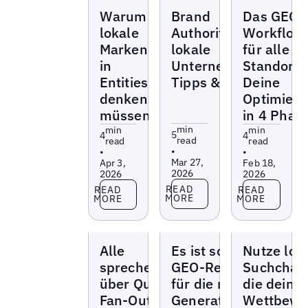
Blogs
Blogs
Blogs
Warum
Brand
Das GEO-
lokale
Authority für
Workflow
Marken
lokale
für alle
in
Unternehmen:
Standorte
Entities
Tipps & Tricks
Deine
denken
Optimier
müssen
in 4 Phas
min
min
min
5
4
4
read
read
read
•
•
•
Mar 27,
Apr 3,
Feb 18,
2026
2026
2026
Read more
Read more
Read more
READ
READ
READ
MORE
MORE
MORE
Blogs
Blogs
Blogs
Alle
Es ist so weit:
Nutze lok
sprechen
GEO-Reporting
Suchchan
über Query
für die nächste
die deine
Fan-Out –
Generation von
Wettbewe