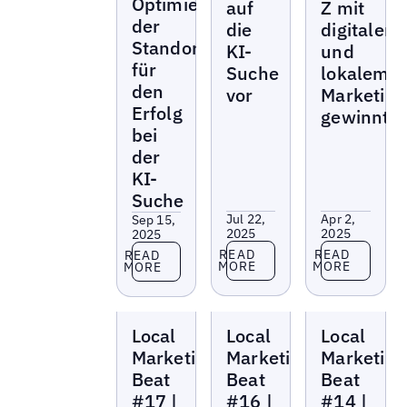
Optimierung
auf
Z mit
der
die
digitalem
Standortleistung
KI-
und
für
Suche
lokalem
den
vor
Marketing
Erfolg
gewinnt
bei
der
KI-
Suche
Jul 22,
Apr 2,
Sep 15,
2025
2025
2025
Read more
Read more
Read more
READ
READ
READ
MORE
MORE
MORE
Local
Local
Local
Local
Local
Local
Marketing
Marketing
Marketing
Beat
Beat
Beat
Marketing
Marketing
Marketing
Beat
Beat
Beat
#17 |
#16 |
#14 |