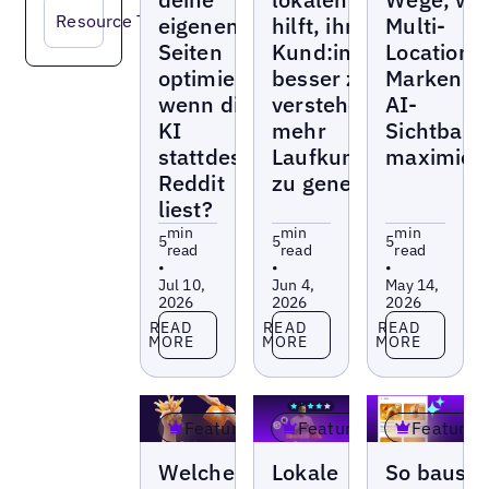
Resource Type
eigenen
hilft, ihre
Multi-
Seiten
Kund:innen
Location-
optimieren,
besser zu
Marken ih
wenn die
verstehen und
AI-
KI
mehr
Sichtbarke
stattdessen
Laufkundschaft
maximier
Reddit
zu generieren
liest?
min
min
min
5
5
5
read
read
read
•
•
•
Jul 10,
Jun 4,
May 14,
2026
2026
2026
Read more
Read more
Read more
READ
READ
READ
MORE
MORE
MORE
Featured
Featured
Featured
Blogs
Blogs
Blogs
Welche QSR-
Lokale
So baust 