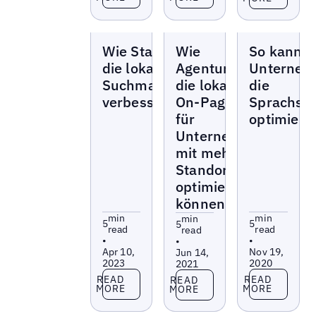
Blogs
Blogs
Blogs
Wie Standort-Landingpages
Wie
So kann I
die lokale
Agenturen
Unterneh
Suchmaschinenoptimierung
die lokale
die
verbessern
On-Page-SEO
Sprachsu
für
optimiere
Unternehmen
mit mehreren
Standorten
optimieren
können
min
min
min
5
5
5
read
read
read
•
•
•
Apr 10,
Nov 19,
Jun 14,
2023
2020
2021
Read more
Read more
Read more
READ
READ
READ
MORE
MORE
MORE