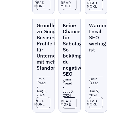
Read more
Read more
Read more
READ
READ
READ
MORE
MORE
MORE
Blogs
Blogs
Blogs
Grundlegendes
Keine
Warum
zu Google
Chance
Local
Business
für
SEO
Profile Insights
Sabotage:
wichtig
für
So
ist
Unternehmen
bekämpfst
mit mehreren
du
Standorten
negative
SEO
min
min
min
5
5
5
read
read
read
•
•
•
Aug 6,
Jun 5,
Jul 30,
2024
2024
2024
Read more
Read more
Read more
READ
READ
READ
MORE
MORE
MORE