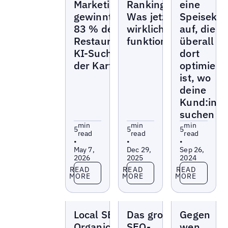
Marketingstrategie
Rankingfaktoren:
eine
gewinnt, wenn
Was jetzt
Speisekar
83 % der
wirklich
auf, die
Restaurants in der
funktioniert
überall
KI-Suche nicht auf
dort
der Karte stehen?
optimiert
ist, wo
deine
Kund:inn
suchen
min
min
min
5
5
5
read
read
read
•
•
•
May 7,
Dec 29,
Sep 26,
2026
2025
2024
Read more
Read more
Read more
READ
READ
READ
MORE
MORE
MORE
Blogs
Blogs
Blogs
Local SEO vs
Das große
Gegen
Organic SEO:
SEO-
wen