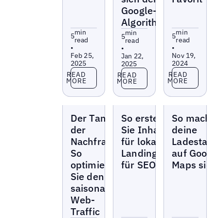
Google-
Algorithmus
min
min
min
5
5
5
read
read
read
•
•
•
Feb 25,
Nov 19,
Jan 22,
2025
2024
2025
Read more
Read more
Read more
READ
READ
READ
MORE
MORE
MORE
Blogs
Blogs
Blogs
Der Tanz
So erstellen
So machs
der
Sie Inhalte
deine
Nachfrage:
für lokale
Ladestati
So
Landingpages
auf Googl
optimieren
für SEO
Maps sich
Sie den
saisonalen
Web-
Traffic