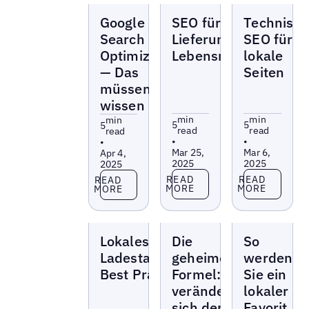
Blogs
Blogs
Blogs
Google Local
SEO für die
Technisc
Search
Lieferung von
SEO für
Optimization
Lebensmitteln
lokale
— Das
Seiten
müssen Sie
wissen
min
min
min
5
5
5
read
read
read
•
•
•
Mar 25,
Mar 6,
Apr 4,
2025
2025
2025
Read more
Read more
Read more
READ
READ
READ
MORE
MORE
MORE
Blogs
Blogs
Blogs
Lokales SEO für
Die
So
Ladestationsbetreiber:
geheime
werden
Best Practices
Formel: So
Sie ein
verändert
lokaler
sich der
Favorit