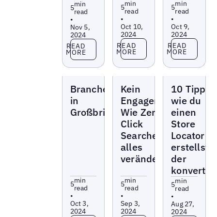
min
min
min
5
5
5
read
read
read
•
•
•
Oct 10,
Oct 9,
Nov 5,
2024
2024
2024
Read more
Read more
Read more
READ
READ
READ
MORE
MORE
MORE
Blogs
Blogs
Blogs
Branchenbücher
Kein
10 Tipps,
in
Engagement?
wie du
Großbritannien
Wie Zero
einen
Click
Store
Searches
Locator
alles
erstellst,
verändern
der
konvertier
min
min
min
5
5
5
read
read
read
•
•
•
Oct 3,
Sep 3,
Aug 27,
2024
2024
2024