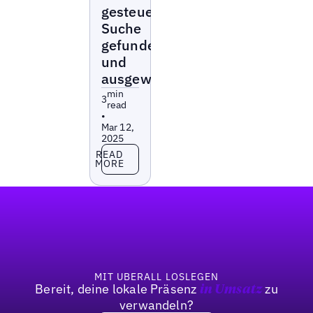
gesteuerten
Suche
gefunden
und
ausgewählt
min
3
read
•
Mar 12,
2025
Read more
READ
MORE
Fußzeile
MIT UBERALL LOSLEGEN
Bereit, deine lokale Präsenz
zu
in Umsatz
verwandeln?