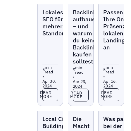
Blogs
Blogs
Blogs
Lokales
Backlinks
Passen Si
SEO für
aufbauen
Ihre Onli
mehrere
– und
Präsenz m
Standorte
warum
lokalen
du keine
Landingp
Backlinks
an
kaufen
solltest
min
min
min
5
5
5
read
read
read
•
•
•
Apr 30,
Apr 16,
Apr 23,
2024
2024
2024
Read more
Read more
Read more
READ
READ
READ
MORE
MORE
MORE
Blogs
Blogs
Blogs
Local Citation
Die
Was passi
Building –
Macht
bei der