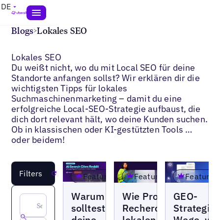
DE
Blogs
>
Lokales SEO
Lokales SEO
Du weißt nicht, wo du mit Local SEO für deine
Standorte anfangen sollst? Wir erklären dir die
wichtigsten Tipps für lokales
Suchmaschinenmarketing – damit du eine
erfolgreiche Local-SEO-Strategie aufbaust, die
dich dort relevant hält, wo deine Kunden suchen.
Ob in klassischen oder KI-gestützten Tools …
oder beidem!
Filters
Reset
Featured
Featured
Featured
Blogs
Blogs
Blogs
Warum
Wie Prompt-
GEO-
solltest du
Recherche
Strategie:
deine
lokalen Marken
Wege, wi