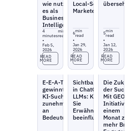
wie nutzt du
Local-Search-
übersehe
es als
Marketer:innen‍
Business-
Intelligence?
min
min
4
min
6
5
read
read
minutes
read
•
•
•
Jan 29,
Jan 12,
Feb 5,
2026
2026
2026
Read more
Read more
Read more
READ
READ
READ
MORE
MORE
MORE
Blogs
Blogs
Blogs
E-E-A-T
Sichtbarkeit
Die Zukun
gewinnt bei
in ChatGPT &
der Suche
KI-Suche
LLMs: Können
Mit GEO-
zunehmend
Sie
Initiativen
an
Erwähnungen
einem
Bedeutung
beeinflussen?
Monat zu
mehr Bra