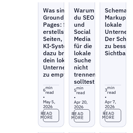
Blogs
Blogs
Blogs
Was sind
Warum
Schema-
Grounding
du SEO
Markup fü
Pages: So
und
lokale
erstellst du
Social
Unterneh
Seiten, die
Media
Der Schlü
KI-Systeme
für die
zu besser
dazu bringen,
lokale
Sichtbarke
dein lokales
Suche
Unternehmen
nicht
zu empfehlen
trennen
solltest
min
min
min
6
3
5
read
read
read
•
•
•
May 5,
Apr 7,
Apr 20,
2026
2026
2026
Read more
Read more
Read more
READ
READ
READ
MORE
MORE
MORE