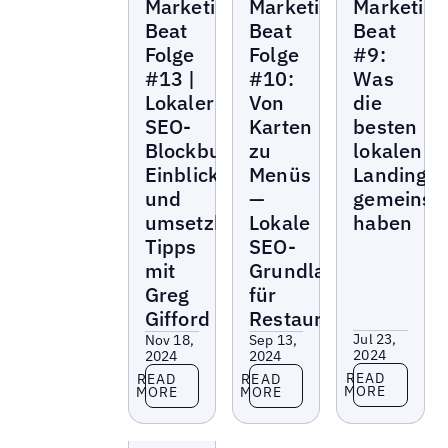
Marketing
Marketing
Marketing
Beat
Beat
Beat
Folge
Folge
#9:
#13 |
#10:
Was
Lokaler
Von
die
SEO-
Karten
besten
Blockbuster:
zu
lokalen
Einblicke
Menüs
Landingp
und
—
gemeins
umsetzbare
Lokale
haben
Tipps
SEO-
mit
Grundlagen
Greg
für
Gifford
Restaurants
Jul 23,
Nov 18,
Sep 13,
2024
2024
2024
Read more
Read more
Read more
READ
READ
READ
MORE
MORE
MORE