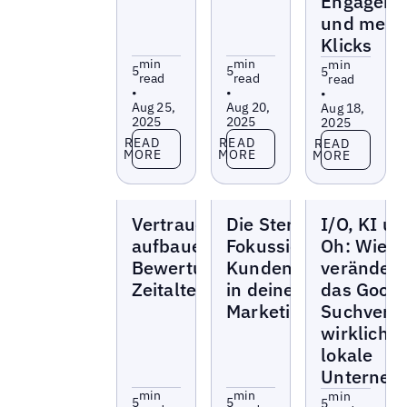
Engageme
und mehr
Klicks
min
min
min
5
5
5
read
read
read
•
•
•
Aug 25,
Aug 20,
Aug 18,
2025
2025
2025
Read more
Read more
Read more
READ
READ
READ
MORE
MORE
MORE
Blogs
Blogs
Blogs
Vertrauenssignale
Die Sterne im Blick:
I/O, KI un
aufbauen:
Fokussiere
Oh: Wie
Bewertungen im
Kundenbewertungen
verändert
Zeitalter der KI
in deiner
das Googl
Marketingstrategie
Suchverha
wirklich f
lokale
Unterneh
min
min
min
5
5
5