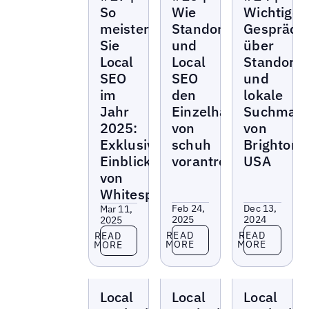
So
Wie
Wichtige
meistern
Standortmarketing
Gespräch
Sie
und
über
Local
Local
Standortm
SEO
SEO
und
im
den
lokale
Jahr
Einzelhandelserfolg
Suchmasc
2025:
von
von
Exklusive
schuh
BrightonS
Einblicke
vorantreiben
USA
von
Whitespark
Feb 24,
Dec 13,
Mar 11,
2025
2024
2025
Read more
Read more
Read more
READ
READ
READ
MORE
MORE
MORE
Local
Local
Local
Local
Local
Local
Marketing
Marketing
Marketing
Beat
Beat
Beat