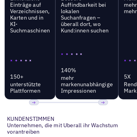
Einträge auf
Auffindbarkeit bei
mehr
Verzeichnissen,
lokalen
mehr
Karten und in
Suchanfragen –
KI-
überall dort, wo
Suchmaschinen
Kund:innen suchen
140%
150+
5X
mehr
unterstützte
markenunabhängige
Rend
Plattformen
Impressionen
Mark
Bisherige
Weiter
KUNDENSTIMMEN
Unternehmen, die mit Uberall ihr Wachstum
vorantreiben