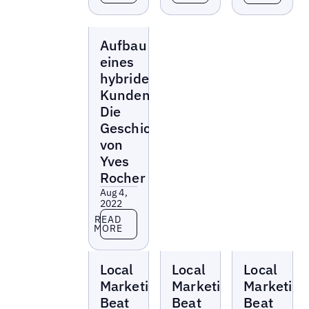
Webinars
Aufbau
eines
hybriden
Kundenerlebnisses:
Die
Geschichte
von
Yves
Rocher
Aug 4,
2022
Read more
READ
MORE
Local
Local
Local
Local
Local
Local
Marketing
Marketing
Marketing
Beat
Beat
Beat
Marketing
Marketing
Marketing
Beat
Beat
Beat