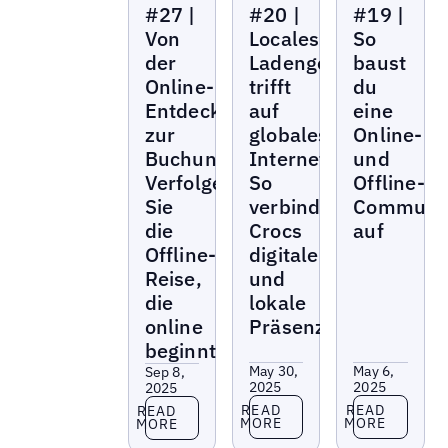
#27 |
#20 |
#19 |
Von
Locales
So
der
Ladengeschäft
baust
Online-
trifft
du
Entdeckung
auf
eine
zur
globales
Online-
Buchung:
Internet:
und
Verfolgen
So
Offline-
Sie
verbindet
Communi
die
Crocs
auf
Offline-
digitale
Reise,
und
die
lokale
online
Präsenz
beginnt
May 30,
May 6,
Sep 8,
2025
2025
2025
Read more
Read more
Read more
READ
READ
READ
MORE
MORE
MORE