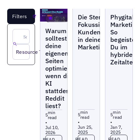
Blogs
Blogs
Die Sterne im Blick:
Phygitale
Filters
Reset
Featured
Fokussiere
Marketing
Blogs
Warum
Kundenbewertungen
So
solltest du
in deiner
begeister
deine
Marketingstrategie
Du im
Resource Type
eigenen
hybriden
Seiten
Zeitalter
optimieren,
wenn die
KI
stattdessen
Reddit
liest?
min
min
min
5
5
5
read
read
read
•
•
•
Jun 25,
Jan 7,
Jul 10,
2025
2025
2026
Read more
Read more
Read more
READ
READ
READ