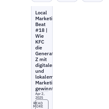
Local
Local
Marketing
Beat
Marketing
Beat
#18 |
Wie
KFC
die
Generation
Z mit
digitalem
und
lokalem
Marketing
gewinnt
Apr 2,
2025
Read more
READ
MORE