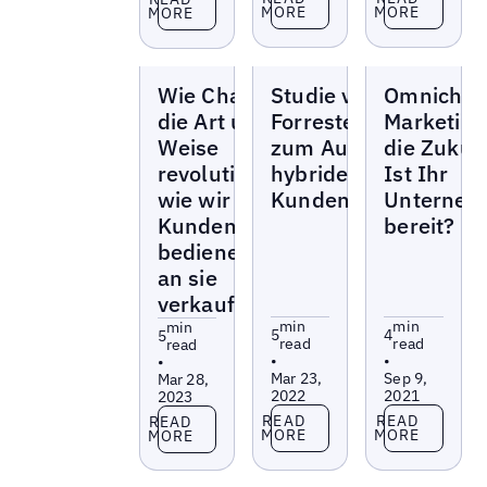
MORE
MORE
MORE
Blogs
Blogs
Blogs
Wie ChatGPT
Studie von
Omnichan
die Art und
Forrester-Uberall
Marketing 
Weise
zum Aufstieg
die Zukun
revolutioniert,
hybrider
Ist Ihr
wie wir
Kundenerlebnisse
Unterneh
Kunden
bereit?
bedienen und
an sie
verkaufen
min
min
min
5
4
5
read
read
read
•
•
•
Mar 23,
Sep 9,
Mar 28,
2022
2021
2023
Read more
Read more
Read more
READ
READ
READ
MORE
MORE
MORE