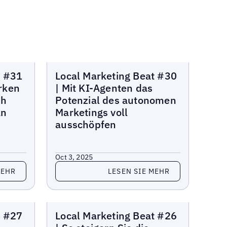
Lokaler Marketing-Beat
t #31
Local Marketing Beat #30
rken
| Mit KI-Agenten das
ch
Potenzial des autonomen
an
Marketings voll
ausschöpfen
Oct 3, 2025
Lesen Sie mehr
MEHR
LESEN SIE MEHR
Lokaler Marketing-Beat
t #27
Local Marketing Beat #26