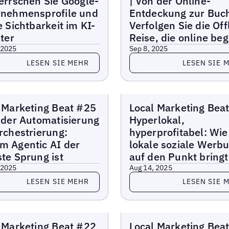
errschen Sie Google-
| Von der Online-
rnehmensprofile und
Entdeckung zur Buc
e Sichtbarkeit im KI-
Verfolgen Sie die Off
lter
Reise, die online beg
 2025
Sep 8, 2025
 Sie mehr
Lesen Sie mehr
LESEN SIE MEHR
LESEN SIE 
 Marketing-Beat
Lokaler Marketing-Beat
 Marketing Beat #25
Local Marketing Bea
 der Automatisierung
Hyperlokal,
rchestrierung:
hyperprofitabel: Wi
m Agentic AI der
lokale soziale Werb
te Sprung ist
auf den Punkt bringt
 2025
Aug 14, 2025
 Sie mehr
Lesen Sie mehr
LESEN SIE MEHR
LESEN SIE 
 Marketing-Beat
Lokaler Marketing-Beat
 Marketing Beat #22
Local Marketing Bea