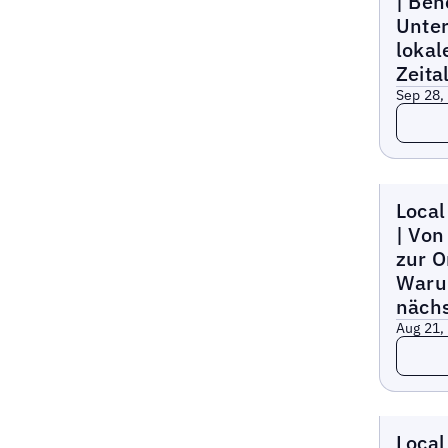
| Beh
Unte
lokal
Zeita
Sep 28,
Lesen
Lokaler
Local
| Von
zur O
Waru
nächs
Aug 21,
Lesen
Lokaler
Local