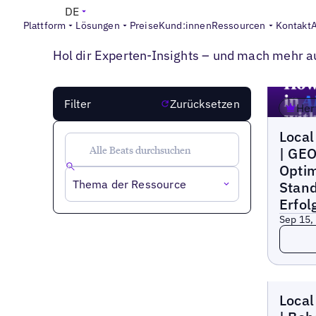
DE
Plattform
Lösungen
Preise
Kund:innen
Ressourcen
Kontakt
LOCAL MARKETING BEAT PODCAST
Alle Local Marketing Beat Folgen an einem O
Hol dir Experten-Insights – und mach mehr a
MEHR 
Filter
Zurücksetzen
Her
Lokaler
Local
| GEO
Optim
Thema der Ressource
Stand
Erfol
Sep 15,
Lesen
Lokaler
Local