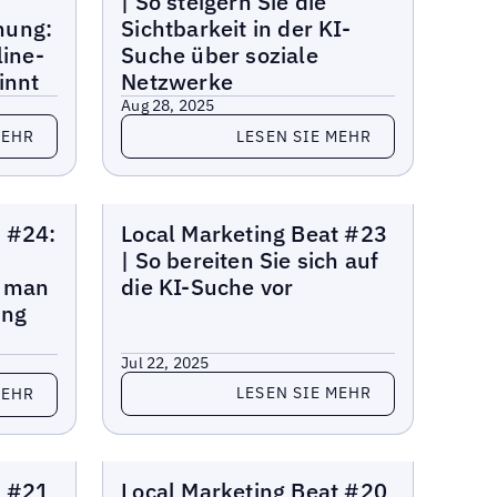
| So steigern Sie die
hung:
Sichtbarkeit in der KI-
line-
Suche über soziale
innt
Netzwerke
Aug 28, 2025
Lesen Sie mehr
MEHR
LESEN SIE MEHR
Lokaler Marketing-Beat
t #24:
Local Marketing Beat #23
| So bereiten Sie sich auf
e man
die KI-Suche vor
ung
Jul 22, 2025
Lesen Sie mehr
LESEN SIE MEHR
MEHR
Lokaler Marketing-Beat
t #21
Local Marketing Beat #20