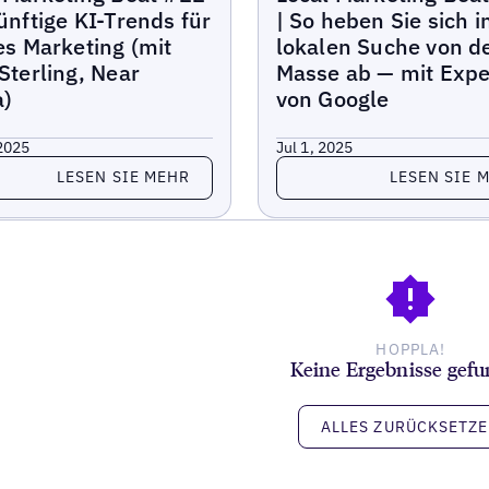
ünftige KI-Trends für
| So heben Sie sich i
es Marketing (mit
lokalen Suche von d
Sterling, Near
Masse ab — mit Expe
a)
von Google
 2025
Jul 1, 2025
 Sie mehr
Lesen Sie mehr
LESEN SIE MEHR
LESEN SIE 
HOPPLA!
Keine Ergebnisse gef
ALLES ZURÜCKSETZ