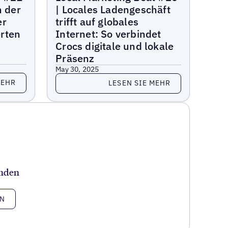
n der
| Locales Ladengeschäft
er
trifft auf globales
rten
Internet: So verbindet
Crocs digitale und lokale
Präsenz
May 30, 2025
Lesen Sie mehr
MEHR
LESEN SIE MEHR
unden
EN