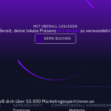
MIT UBERALL LOSLEGEN
Bereit, deine lokale Präsenz
zu verwandeln
in Umsatz
DEMO BUCHEN
DEMO BUCHEN
ieß dich über 10.000 Marketingexpert:innen an
A
GEMEINSCHAFT
COMPARE
UBERALL VERWENDEN
Ereignisse
Akademie
I