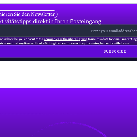
ieren Sie den Newsletter
tivitätstipps direkt in Ihren Posteingang
 on subscribe you consent to the
companies of the uberall group
to use this data for email marketin
is consent at any time without affecting the lawfulness of the processing before its withdrawal.