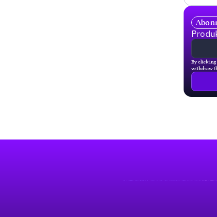
Abonn
Produk
By clicking
withdraw th
Fußzeile