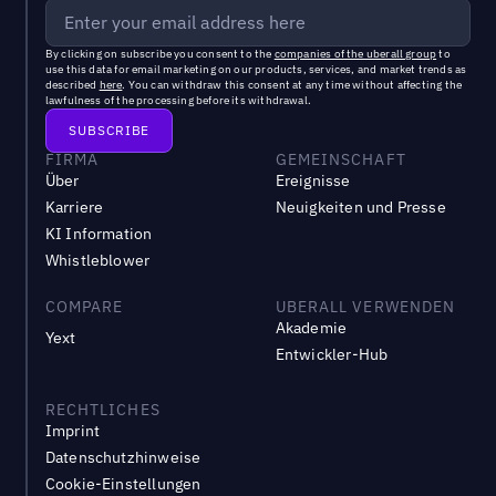
By clicking on subscribe you consent to the
companies of the uberall group
to
use this data for email marketing on our products, services, and market trends as
described
here
. You can withdraw this consent at any time without affecting the
lawfulness of the processing before its withdrawal.
FIRMA
GEMEINSCHAFT
Über
Ereignisse
Karriere
Neuigkeiten und Presse
KI Information
Whistleblower
COMPARE
UBERALL VERWENDEN
Akademie
Yext
Entwickler-Hub
RECHTLICHES
Imprint
Datenschutzhinweise
Cookie-Einstellungen