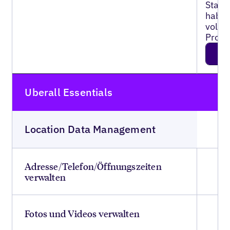
Stand
haben
volls
Profil
JETZ
S
Uberall Essentials
Location Data Management
Adresse/Telefon/Öffnungszeiten
verwalten
Fotos und Videos verwalten