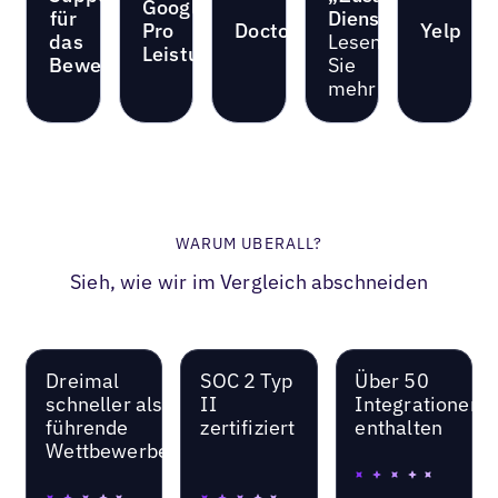
Google
für
Dienste“
Pro
Doctor.com
Yelp
das
Lesen
Leistungen
Bewertungsmanagement
Sie
mehr
WARUM UBERALL?
Sieh, wie wir im Vergleich abschneiden
Dreimal
SOC 2 Typ
Über 50
schneller als
II
Integrationen
führende
zertifiziert
enthalten
Wettbewerber