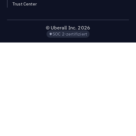
Trust Center
©
Uberall Inc.
2026
SOC 2-zertifiziert