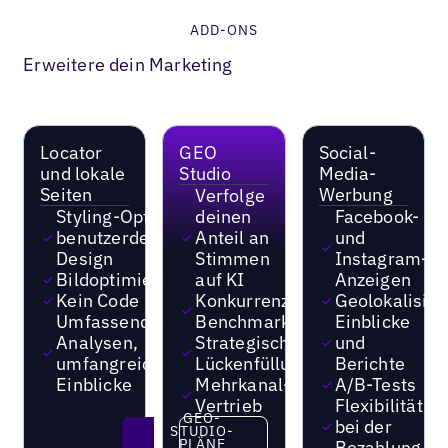
ADD-ONS
Erweitere dein Marketing
Locator
GEO
Social-
und lokale
Studio
Media-
Seiten
Werbung
Verfolge
Styling-Option für
deinen
Facebook-
benutzerdefiniertes
Anteil an
und
Design
Stimmen
Instagram-
Bildoptimierungen
auf KI
Anzeigen
Kein Code
Konkurrenzorientiertes
Geolokalisie
Umfassende
Benchmarking
Einblicke
Analysen,
Strategische
und
umfangreiche
Lückenfüllung
Berichte
Einblicke
Mehrkanal-
A/B-Tests
Vertrieb
Flexibilität
GEO-
GEO-STUDIO-PLÄNE ENTDEC
bei der
STUDIO-
PLÄNE
Bezahlung