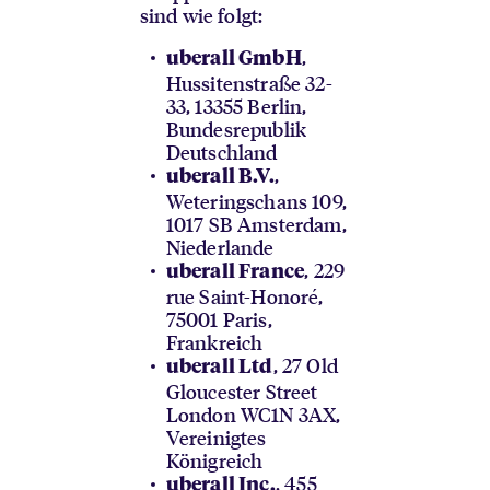
sind wie folgt:
,
uberall GmbH
Hussitenstraße 32-
33, 13355 Berlin,
Bundesrepublik
Deutschland
,
uberall B.V.
Weteringschans 109,
1017 SB Amsterdam,
Niederlande
, 229
uberall France
rue Saint-Honoré,
75001 Paris,
Frankreich
, 27 Old
uberall Ltd
Gloucester Street
London WC1N 3AX,
Vereinigtes
Königreich
, 455
uberall Inc.