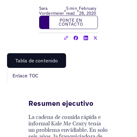
Sara
5 min
February
•
•
Vordermeier
read
28, 2020
Ponte en contacto
PONTE EN
CONTACTO
Tabla de contenido
Enlace TOC
Resumen ejecutivo
La cadena de comida rápida e
informal Kale Me Crazy tenía
un problema envidiable. En solo
seis años, la franquiciadora de