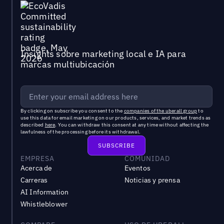
Insights sobre marketing local e IA para
marcas multiubicación
By clicking on subscribe you consent to the
companies of the uberall group
to
use this data for email marketing on our products, services, and market trends as
described
here
. You can withdraw this consent at any time without affecting the
lawfulness of the processing before its withdrawal.
EMPRESA
COMUNIDAD
Acerca de
Eventos
Carreras
Noticias y prensa
AI Information
Whistleblower