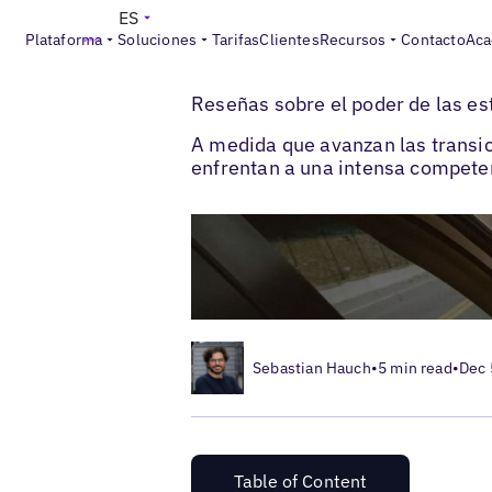
ES
Plataforma
Soluciones
Tarifas
Clientes
Recursos
Contacto
Aca
>
>
Blogs
Las marcas de automoción & EV
Reseñas sobre el poder de las es
A medida que avanzan las transic
enfrentan a una intensa competen
Sebastian Hauch
•
5 min read
•
Dec 
Table of Content