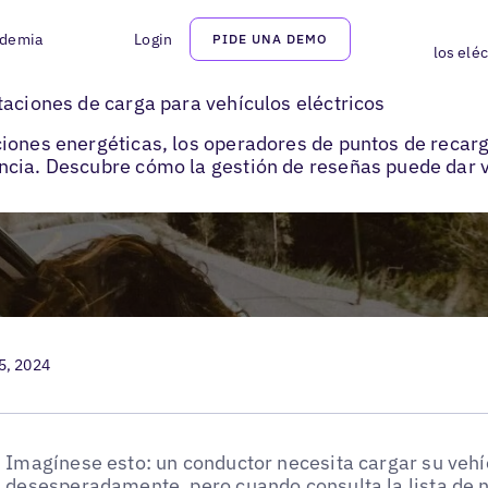
demia
Login
PIDE UNA DEMO
Reseñas sobre el poder de las estaciones de carga para vehículos eléc
taciones de carga para vehículos eléctricos
iones energéticas, los operadores de puntos de recarg
cia. Descubre cómo la gestión de reseñas puede dar ve
5, 2024
Imagínese esto: un conductor necesita cargar su vehí
desesperadamente, pero cuando consulta la lista de n