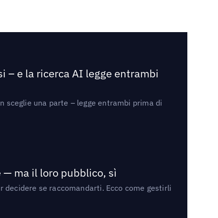
i – e la ricerca AI legge entrambi
on sceglie una parte – legge entrambi prima di
— ma il loro pubblico, sì
per decidere se raccomandarti. Ecco come gestirli