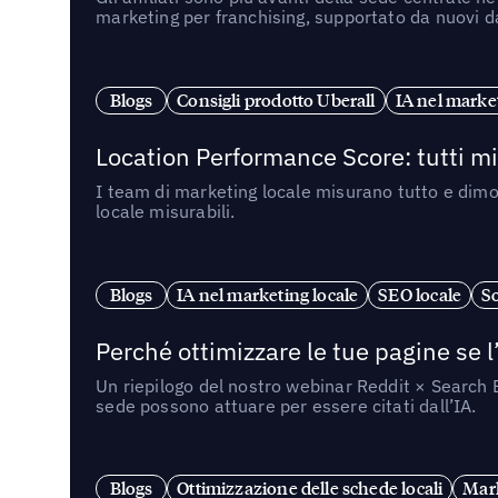
marketing per franchising, supportato da nuovi da
Blogs
Consigli prodotto Uberall
IA nel market
Location Performance Score: tutti m
I team di marketing locale misurano tutto e dimo
locale misurabili.
Blogs
IA nel marketing locale
SEO locale
So
Perché ottimizzare le tue pagine se l
Un riepilogo del nostro webinar Reddit × Search E
sede possono attuare per essere citati dall’IA.
Blogs
Ottimizzazione delle schede locali
Mark