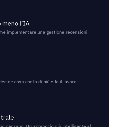
no meno l’IA
ri come implementare una gestione recensioni
cide cosa conta di più e fa il lavoro.
trale
rand pensano. Un approccio più intelligente al