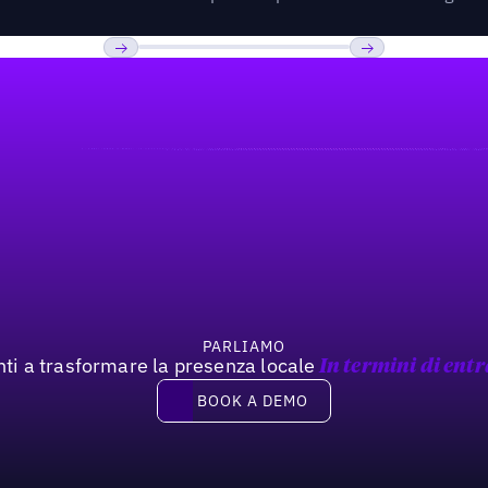
Previous
Prossimo
PARLIAMO
nti a trasformare la presenza locale
In termini di entr
Book a demo
BOOK A DEMO