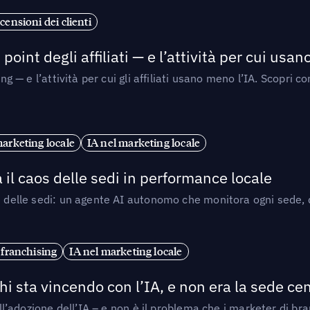
censioni dei clienti
point degli affiliati — e l’attività per cui usa
sing — e l’attività per cui gli affiliati usano meno l’IA. Scop
marketing locale
IA nel marketing locale
 il caos delle sedi in performance locale
e delle sedi: un agente AI autonomo che monitora ogni sede, de
 franchising
IA nel marketing locale
i sta vincendo con l’IA, e non era la sede cen
nell’adozione dell’IA – e non è il problema che i marketer di b