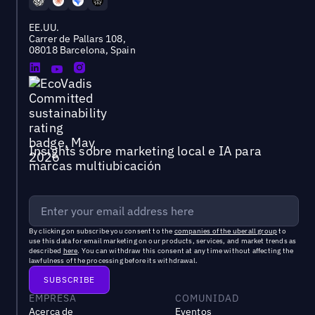
EE.UU.
Carrer de Pallars 108,
08018 Barcelona, Spain
Insights sobre marketing local e IA para
marcas multiubicación
By clicking on subscribe you consent to the
companies of the uberall group
to
use this data for email marketing on our products, services, and market trends as
described
here
. You can withdraw this consent at any time without affecting the
lawfulness of the processing before its withdrawal.
EMPRESA
COMUNIDAD
Acerca de
Eventos