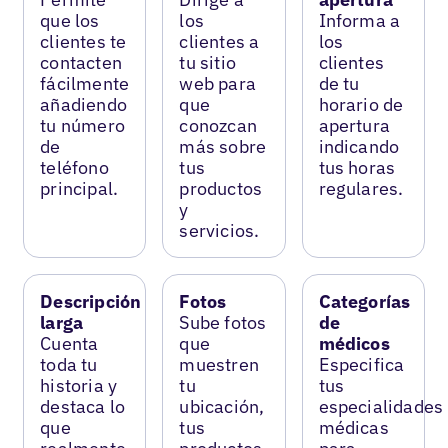
que los
los
Informa a
clientes te
clientes a
los
contacten
tu sitio
clientes
fácilmente
web para
de tu
añadiendo
que
horario de
tu número
conozcan
apertura
de
más sobre
indicando
teléfono
tus
tus horas
principal.
productos
regulares.
y
servicios.
Descripción
Fotos
Categorías
larga
Sube fotos
de
Cuenta
que
médicos
toda tu
muestren
Especifica
historia y
tu
tus
destaca lo
ubicación,
especialidades
que
tus
médicas