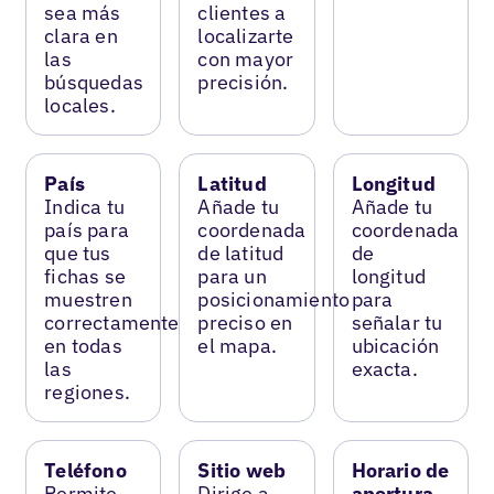
sea más
clientes a
clara en
localizarte
las
con mayor
búsquedas
precisión.
locales.
País
Latitud
Longitud
Indica tu
Añade tu
Añade tu
país para
coordenada
coordenada
que tus
de latitud
de
fichas se
para un
longitud
muestren
posicionamiento
para
correctamente
preciso en
señalar tu
en todas
el mapa.
ubicación
las
exacta.
regiones.
Teléfono
Sitio web
Horario de
Permite
Dirige a
apertura