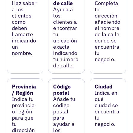
Haz saber
de calle
Completa
a los
Ayuda a
tu
clientes
los
dirección
cómo
clientes a
añadiendo
deben
encontrar
el nombre
llamarte
tu
de la calle
indicando
ubicación
donde se
un
exacta
encuentra
nombre.
indicando
tu
tu número
negocio.
de calle.
Provincia
Código
Ciudad
/ Región
postal
Indica en
Indica tu
Añade tu
qué
provincia
código
ciudad se
o región
postal
encuentra
para que
para
tu
tu
ayudar a
negocio.
dirección
los