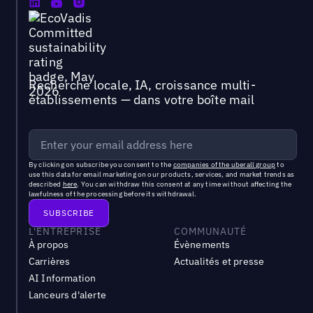
Recherche locale, IA, croissance multi-
établissements — dans votre boîte mail
By clicking on subscribe you consent to the
companies of the uberall group
to
use this data for email marketing on our products, services, and market trends as
described
here
. You can withdraw this consent at any time without affecting the
lawfulness of the processing before its withdrawal.
L'ENTREPRISE
COMMUNAUTÉ
À propos
Évènements
Carrières
Actualités et presse
AI Information
Lanceurs d'alerte