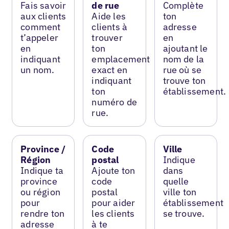
Fais savoir
de rue
Complète
aux clients
Aide les
ton
comment
clients à
adresse
t’appeler
trouver
en
en
ton
ajoutant le
indiquant
emplacement
nom de la
un nom.
exact en
rue où se
indiquant
trouve ton
ton
établissement.
numéro de
rue.
Province /
Code
Ville
Région
postal
Indique
Indique ta
Ajoute ton
dans
province
code
quelle
ou région
postal
ville ton
pour
pour aider
établissement
rendre ton
les clients
se trouve.
adresse
à te