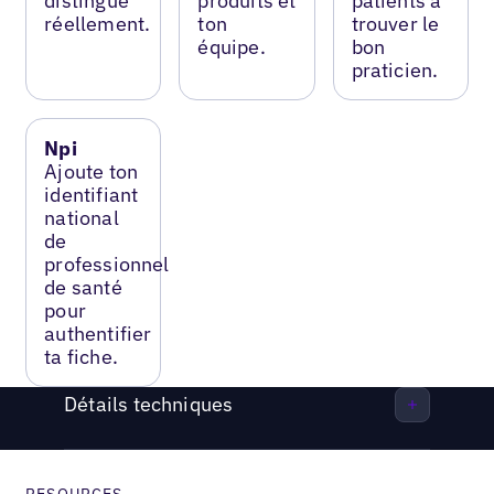
distingue
produits et
patients à
réellement.
ton
trouver le
équipe.
bon
praticien.
Npi
Ajoute ton
identifiant
national
de
professionnel
de santé
pour
authentifier
ta fiche.
Détails techniques
RESOURCES