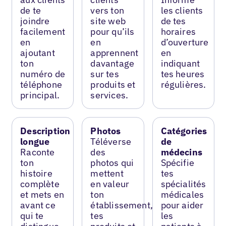
de te
vers ton
les clients
joindre
site web
de tes
facilement
pour qu’ils
horaires
en
en
d’ouverture
ajoutant
apprennent
en
ton
davantage
indiquant
numéro de
sur tes
tes heures
téléphone
produits et
régulières.
principal.
services.
Description
Photos
Catégories
longue
Téléverse
de
Raconte
des
médecins
ton
photos qui
Spécifie
histoire
mettent
tes
complète
en valeur
spécialités
et mets en
ton
médicales
avant ce
établissement,
pour aider
qui te
tes
les