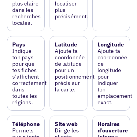
plus claire
localiser
dans les
plus
recherches
précisément.
locales.
Pays
Latitude
Longitude
Indique
Ajoute ta
Ajoute ta
ton pays
coordonnée
coordonnée
pour que
de latitude
de
tes fiches
pour un
longitude
s’affichent
positionnement
pour
correctement
précis sur
indiquer
dans
la carte.
ton
toutes les
emplacement
régions.
exact.
Téléphone
Site web
Horaires
Permets
Dirige les
d’ouverture
aux clients
clients
Informe