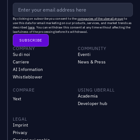
By clicking on subscribe you consent to the
companies of the uberall group
to
use this data for email marketing on our products, services, and market trends as
described
here
. You can withdraw this consent at any time without affecting the
lawfulness of the processing before its withdrawal.
COMPANY
COMMUNITY
Su di noi
Eventi
Carriere
News & Press
AI Information
Whistleblower
COMPARE
USING UBERALL
Academia
Yext
Developer hub
LEGAL
Imprint
Privacy