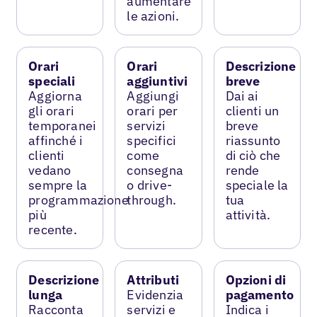
aumentare
le azioni.
Orari
Orari
Descrizione
speciali
aggiuntivi
breve
Aggiorna
Aggiungi
Dai ai
gli orari
orari per
clienti un
temporanei
servizi
breve
affinché i
specifici
riassunto
clienti
come
di ciò che
vedano
consegna
rende
sempre la
o drive-
speciale la
programmazione
through.
tua
più
attività.
recente.
Descrizione
Attributi
Opzioni di
lunga
Evidenzia
pagamento
Racconta
servizi e
Indica i