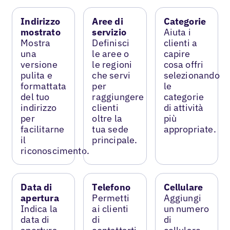
Indirizzo
Aree di
Categorie
mostrato
servizio
Aiuta i
Mostra
Definisci
clienti a
una
le aree o
capire
versione
le regioni
cosa offri
pulita e
che servi
selezionando
formattata
per
le
del tuo
raggiungere
categorie
indirizzo
clienti
di attività
per
oltre la
più
facilitarne
tua sede
appropriate.
il
principale.
riconoscimento.
Data di
Telefono
Cellulare
apertura
Permetti
Aggiungi
Indica la
ai clienti
un numero
data di
di
di