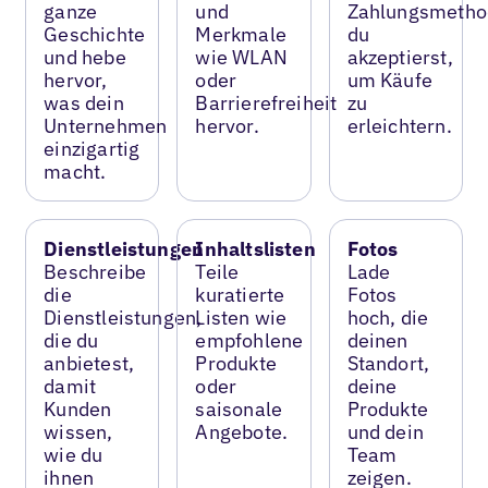
ganze
und
Zahlungsmetho
Geschichte
Merkmale
du
und hebe
wie WLAN
akzeptierst,
hervor,
oder
um Käufe
was dein
Barrierefreiheit
zu
Unternehmen
hervor.
erleichtern.
einzigartig
macht.
Dienstleistungen
Inhaltslisten
Fotos
Beschreibe
Teile
Lade
die
kuratierte
Fotos
Dienstleistungen,
Listen wie
hoch, die
die du
empfohlene
deinen
anbietest,
Produkte
Standort,
damit
oder
deine
Kunden
saisonale
Produkte
wissen,
Angebote.
und dein
wie du
Team
ihnen
zeigen.