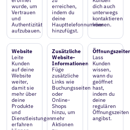
eröffnet
zu
Kunden
wurde, um
erreichen,
dich auch
Vertrauen
indem du
unterwegs
und
deine
kontaktieren
Authentizität
Haupttelefonnummer
können.
aufzubauen.
hinzufügst.
Website
Zusätzliche
Öffnungszeite
Leite
Website-
Lass
Kunden
Informationen
Kunden
auf deine
Füge
wissen,
Website
zusätzliche
wann du
weiter,
Links wie
geöffnet
damit sie
Buchungsseiten
hast,
mehr über
oder
indem du
deine
Online-
deine
Produkte
Shops
regulären
und
hinzu, um
Öffnungszeiten
Dienstleistungen
mehr
angibst.
erfahren
Aktionen