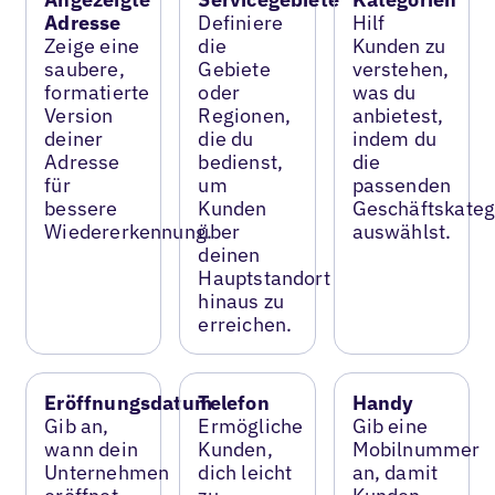
Adresse
Definiere
Hilf
Zeige eine
die
Kunden zu
saubere,
Gebiete
verstehen,
formatierte
oder
was du
Version
Regionen,
anbietest,
deiner
die du
indem du
Adresse
bedienst,
die
für
um
passenden
bessere
Kunden
Geschäftskateg
Wiedererkennung.
über
auswählst.
deinen
Hauptstandort
hinaus zu
erreichen.
Eröffnungsdatum
Telefon
Handy
Gib an,
Ermögliche
Gib eine
wann dein
Kunden,
Mobilnummer
Unternehmen
dich leicht
an, damit