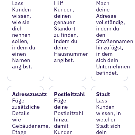
Lass
Hilf
Mach
Kunden
Kunden,
deine
wissen,
deinen
Adresse
wie sie
genauen
vollständig,
dich
Standort
indem du
nennen
zu finden,
den
sollen,
indem du
Straßennamen
indem du
deine
hinzufügst,
einen
Hausnummer
in dem
Namen
angibst.
sich dein
angibst.
Unternehmen
befindet.
Adresszusatz
Postleitzahl
Stadt
Füge
Füge
Lass
zusätzliche
deine
Kunden
Details
Postleitzahl
wissen, in
wie
hinzu,
welcher
Gebäudename,
damit
Stadt sich
Etage
Kunden
dein