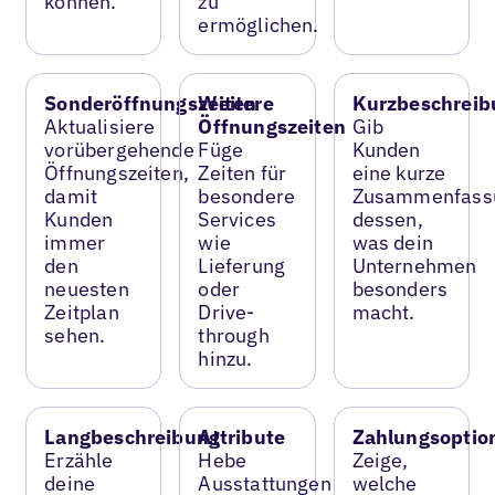
können.
zu
ermöglichen.
Sonderöffnungszeiten
Weitere
Kurzbeschreib
Aktualisiere
Öffnungszeiten
Gib
vorübergehende
Füge
Kunden
Öffnungszeiten,
Zeiten für
eine kurze
damit
besondere
Zusammenfass
Kunden
Services
dessen,
immer
wie
was dein
den
Lieferung
Unternehmen
neuesten
oder
besonders
Zeitplan
Drive-
macht.
sehen.
through
hinzu.
Langbeschreibung
Attribute
Zahlungsoptio
Erzähle
Hebe
Zeige,
deine
Ausstattungen
welche