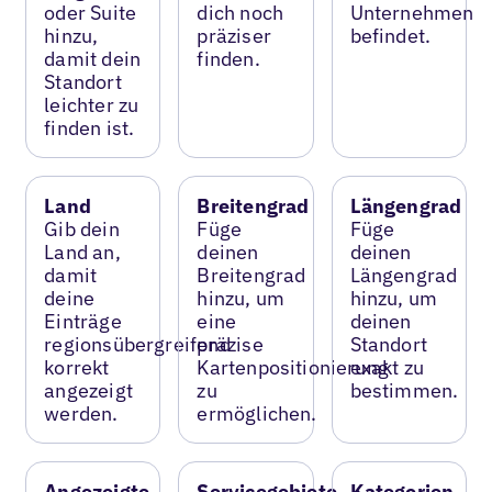
oder Suite
dich noch
Unternehmen
hinzu,
präziser
befindet.
damit dein
finden.
Standort
leichter zu
finden ist.
Land
Breitengrad
Längengrad
Gib dein
Füge
Füge
Land an,
deinen
deinen
damit
Breitengrad
Längengrad
deine
hinzu, um
hinzu, um
Einträge
eine
deinen
regionsübergreifend
präzise
Standort
korrekt
Kartenpositionierung
exakt zu
angezeigt
zu
bestimmen.
werden.
ermöglichen.
Angezeigte
Servicegebiete
Kategorien