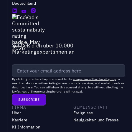
Deutschland
Schließ dich über 10.000
Marketingexpert:innen an
By clicking on subscribe you consent to the
companies of the uberall group
to
use this data for email marketing on our products, services, and market trends as
described
here
. You can withdraw this consent at any time without affecting the
lawfulness of the processing before its withdrawal.
FIRMA
GEMEINSCHAFT
Über
Ereignisse
Karriere
Neuigkeiten und Presse
KI Information