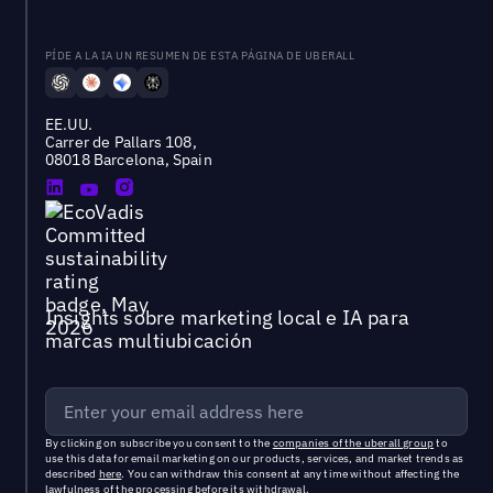
PÍDE A LA IA UN RESUMEN DE ESTA PÁGINA DE UBERALL
EE.UU.
Carrer de Pallars 108,
08018 Barcelona, Spain
Insights sobre marketing local e IA para
marcas multiubicación
By clicking on subscribe you consent to the
companies of the uberall group
to
use this data for email marketing on our products, services, and market trends as
described
here
. You can withdraw this consent at any time without affecting the
lawfulness of the processing before its withdrawal.