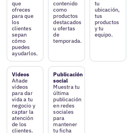
que
contenido
tu
ofreces
como
ubicación,
para que
productos
tus
los
destacados
productos
clientes
u ofertas
y tu
sepan
de
equipo.
cómo
temporada.
puedes
ayudarlos.
Vídeos
Publicación
Añade
social
vídeos
Muestra tu
para dar
última
vida a tu
publicación
negocio y
en redes
captar la
sociales
atención
para
de los
mantener
clientes.
tu ficha