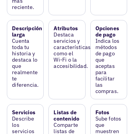
más
reciente.
Descripción
Atributos
Opciones
larga
Destaca
de pago
Cuenta
servicios y
Indica los
toda tu
características
métodos
historia y
como el
de pago
destaca lo
Wi-Fi o la
que
que
accesibilidad.
aceptas
realmente
para
te
facilitar
diferencia.
las
compras.
Servicios
Listas de
Fotos
Describe
contenido
Sube fotos
los
Comparte
que
servicios
listas de
muestren