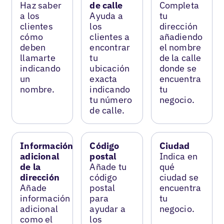
Haz saber
de calle
Completa
a los
Ayuda a
tu
clientes
los
dirección
cómo
clientes a
añadiendo
deben
encontrar
el nombre
llamarte
tu
de la calle
indicando
ubicación
donde se
un
exacta
encuentra
nombre.
indicando
tu
tu número
negocio.
de calle.
Información
Código
Ciudad
adicional
postal
Indica en
de la
Añade tu
qué
dirección
código
ciudad se
Añade
postal
encuentra
información
para
tu
adicional
ayudar a
negocio.
como el
los