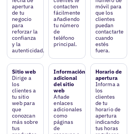
fecha de
clientes te
número de
apertura
contacten
móvil para
de tu
fácilmente
que los
negocio
añadiendo
clientes
para
tu número
puedan
reforzar la
de
contactarte
confianza
teléfono
cuando
y la
principal.
estés
autenticidad.
fuera.
Sitio web
Información
Horario de
Dirige a
adicional
apertura
los
del sitio
Informa a
clientes a
web
los
tu sitio
Añade
clientes
web para
enlaces
de tu
que
adicionales
horario de
conozcan
como
apertura
más sobre
páginas
indicando
tus
de
tus horas