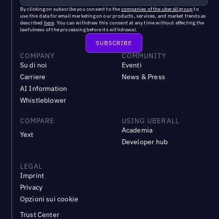
By clicking on subscribe you consent to the
companies of the uberall group
to
use this data for email marketing on our products, services, and market trends as
described
here
. You can withdraw this consent at any time without affecting the
lawfulness of the processing before its withdrawal.
COMPANY
COMMUNITY
Su di noi
Eventi
Carriere
News & Press
AI Information
Whistleblower
COMPARE
USING UBERALL
Academia
Yext
Developer hub
LEGAL
Imprint
Privacy
Opzioni sui cookie
Trust Center