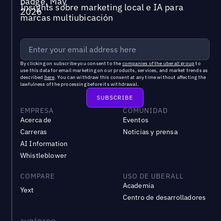
Insights sobre marketing local e IA para
marcas multiubicación
By clicking on subscribe you consent to the
companies of the uberall group
to
use this data for email marketing on our products, services, and market trends as
described
here
. You can withdraw this consent at any time without affecting the
lawfulness of the processing before its withdrawal.
EMPRESA
COMUNIDAD
Acerca de
Eventos
Carreras
Noticias y prensa
AI Information
Whistleblower
COMPARE
USO DE UBERALL
Academia
Yext
Centro de desarrolladores