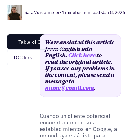
Sara Vordermeier
•
4 minutos min read
•
Jan 8, 2026
Table of Content
We translated this article
from English into
English.
Click here
to
TOC link
read the original article.
If you see any problems in
the content, please send a
message to
name@email.com
.
Cuando un cliente potencial
encuentra uno de sus
establecimientos en Google, a
menudo ya está listo para