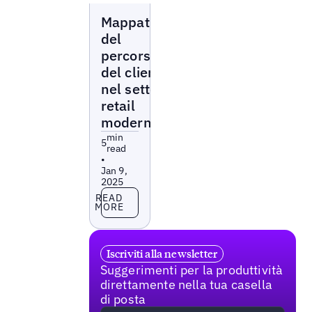
Blogs
Mappatura
del
percorso
del cliente
nel settore
retail
moderno
min
5
read
•
Jan 9,
2025
Read more
READ
MORE
Iscriviti alla newsletter
Suggerimenti per la produttività
direttamente nella tua casella
di posta