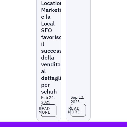
Location
Marketing
e la
Local
SEO
favoriscono
il
successo
della
vendita
al
dettaglio
per
schuh
Sep 12,
Feb 24,
2023
2025
Read more
Read more
READ
READ
MORE
MORE
Footer