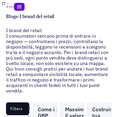
IT
Blogs
>
I brand del retail
I brand del retail
I consumatori cercano prima di entrare in
negozio — confrontano i prezzi, controllano la
disponibilità, leggono le recensioni e scelgono
tra te e il negozio accanto. Per i brand retail con
più sedi, ogni punto vendita deve distinguersi a
livello locale, non solo esistere su una mappa.
Qui trovi consigli pratici per aiutare i tuoi brand
retail a conquistare visibilità locale, aumentare
il traffico in negozio e trasformare i primi
acquirenti in clienti fedeli in tutti i tuoi punti
vendita.
Blogs
Blogs
Blogs
Come i post
Massimizzare
Costruisci
Filters
Reset
GBP
il valore dei
tua