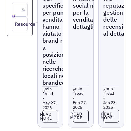
specifici
social media
reputazio
per punto
per la
gestione
vendita
vendita al
delle
Resource Type
hanno
dettaglio
recension
aiutato i
al dettagl
brand retail
a
posizionarsi
nelle
ricerche
locali non-
branded
min
min
min
5
5
3
read
read
read
•
•
•
Feb 27,
Jan 23,
May 27,
2025
2025
2026
Read more
Read more
Read more
READ
READ
READ
MORE
MORE
MORE