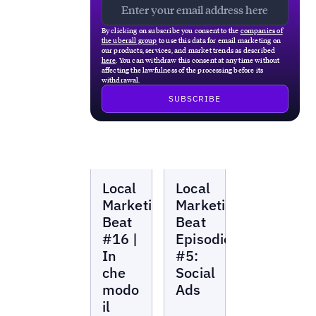
By clicking on subscribe you consent to the
companies of
the uberall group
to use this data for email marketing on
our products, services, and market trends as described
here
. You can withdraw this consent at any time without
affecting the lawfulness of the processing before its
withdrawal.
Local
Local
Local
Local
Marketing
Marketing
Beat
Beat
Marketing
Marketing
Beat
Beat
#16 |
Episodio
In
#5:
che
Social
modo
Ads
il