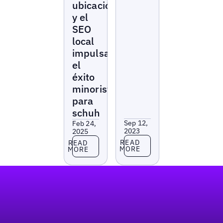
ubicación
y el
SEO
local
impulsan
el
éxito
minorista
para
schuh
Sep 12,
Feb 24,
2023
2025
Read more
Read more
READ
READ
MORE
MORE
Pie de página