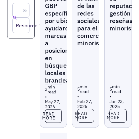
GBP
de las
reputació
específicas
redes
gestión d
por ubicación
sociales
reseñas
Resource Type
ayudaron a
para el
minorista
marcas retail
comercio
a
minorista
posicionarse
en
búsquedas
locales no-
brandeadas
min
min
min
5
5
3
read
read
read
•
•
•
Feb 27,
Jan 23,
May 27,
2025
2025
2026
Read more
Read more
Read more
READ
READ
READ
MORE
MORE
MORE
Blogs