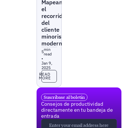
Mapeando
el
recorrido
del
cliente
minorista
moderno
min
5
read
•
Jan 9,
2025
Read more
READ
MORE
Suscríbase al boletín
Consejos de productividad
directamente en tu bandeja de
entrada