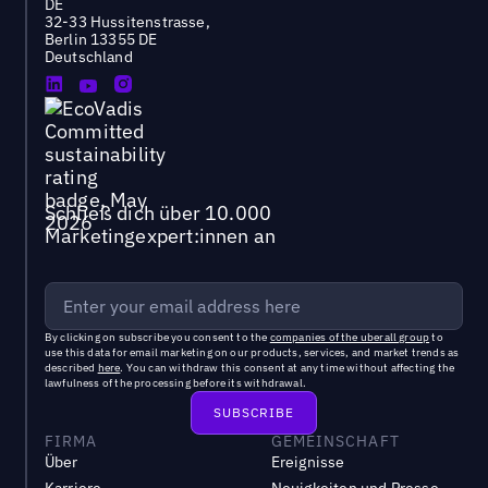
DE
32-33 Hussitenstrasse,
Berlin 13355 DE
Deutschland
Schließ dich über 10.000
Marketingexpert:innen an
By clicking on subscribe you consent to the
companies of the uberall group
to
use this data for email marketing on our products, services, and market trends as
described
here
. You can withdraw this consent at any time without affecting the
lawfulness of the processing before its withdrawal.
FIRMA
GEMEINSCHAFT
Über
Ereignisse
Karriere
Neuigkeiten und Presse