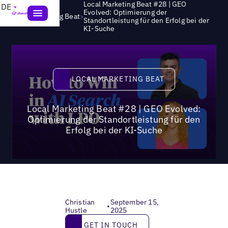
Local Marketing Beat #28 | GEO
DE
Evolved: Optimierung der
>
Local Marketing Beat
Standortleistung für den Erfolg bei der
KI-Suche
Local Marketing Beat
LOCAL MARKETING BEAT
Local Marketing Beat #28 | GEO Evolved:
Optimierung der Standortleistung für den
Erfolg bei der KI-Suche
Christian
September 15,
•
Hustle
2025
Get in touch
GET IN TOUCH