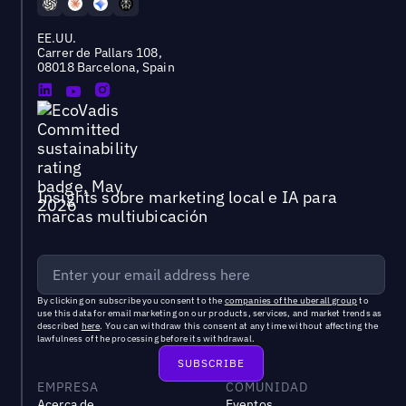
EE.UU.
Carrer de Pallars 108,
08018 Barcelona, Spain
Insights sobre marketing local e IA para
marcas multiubicación
By clicking on subscribe you consent to the
companies of the uberall group
to
use this data for email marketing on our products, services, and market trends as
described
here
. You can withdraw this consent at any time without affecting the
lawfulness of the processing before its withdrawal.
EMPRESA
COMUNIDAD
Acerca de
Eventos