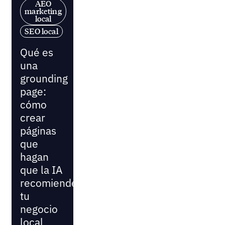
AEO
marketing
local
SEO local
Qué es
una
grounding
page:
cómo
crear
páginas
que
hagan
que la IA
recomiende
tu
negocio
local