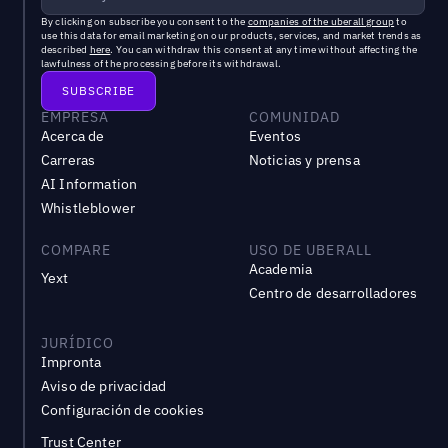
By clicking on subscribe you consent to the
companies of the uberall group
to
use this data for email marketing on our products, services, and market trends as
described
here
. You can withdraw this consent at any time without affecting the
lawfulness of the processing before its withdrawal.
EMPRESA
COMUNIDAD
Acerca de
Eventos
Carreras
Noticias y prensa
AI Information
Whistleblower
COMPARE
USO DE UBERALL
Academia
Yext
Centro de desarrolladores
JURÍDICO
Impronta
Aviso de privacidad
Configuración de cookies
Trust Center