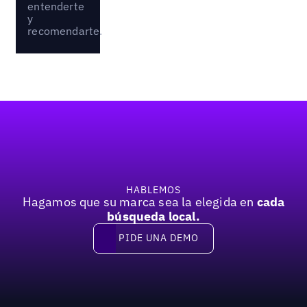
entenderte
y
recomendarte.
Pie de página
HABLEMOS
Hagamos que su marca sea la elegida en
cada
búsqueda local.
PIDE UNA DEMO
Pide una demo