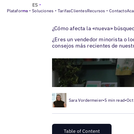
ES
Plataforma
Soluciones
Tarifas
Clientes
Recursos
Contacto
Aca
>
>
Blogs
Estrategia de marketing local
¿Có
¿Cómo afecta la «nueva» búsqued
¿Eres un vendedor minorista o lo
consejos más recientes de nuestr
Sara Vordermeier
•
5 min read
•
Oct
Table of Content