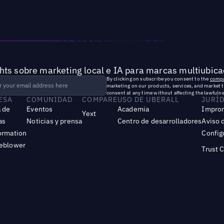
hts sobre marketing local e IA para marcas multiubica
By clicking on subscribe you consent to the
compa
marketing on our products, services, and market 
consent at any time without affecting the lawfulne
ESA
COMUNIDAD
COMPARE
USO DE UBERALL
JURÍ
 de
Eventos
Academia
Impro
Yext
as
Noticias y prensa
Centro de desarrolladores
Aviso 
ormation
Config
leblower
Trust 