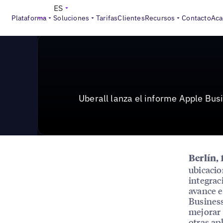
News & Press
>
Uberall lanza el informe Apple Busines
ES
Plataforma
Soluciones
Tarifas
Clientes
Recursos
Contacto
Aca
Uberall lanza el informe Apple Bus
Berlín, 
ubicacio
integrac
avance e
Business
mejorar 
otras ap