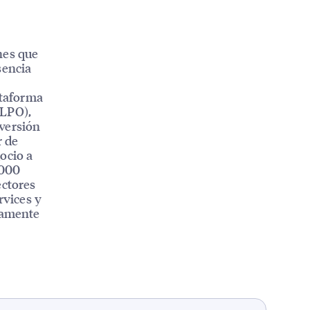
nes que
sencia
ataforma
(LPO),
nversión
r de
ocio a
.000
ectores
rvices y
ctamente