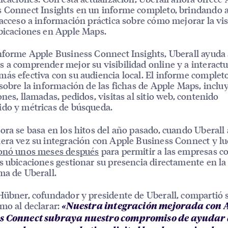
 Connect Insights en un informe completo, brindando a
 acceso a información práctica sobre cómo mejorar la vis
bicaciones en Apple Maps.
nforme Apple Business Connect Insights, Uberall ayuda 
 a comprender mejor su visibilidad online y a interactu
ás efectiva con su audiencia local. El informe complet
 sobre la información de las fichas de Apple Maps, incl
ones, llamadas, pedidos, visitas al sitio web, contenido
do y métricas de búsqueda.
ora se basa en los hitos del año pasado, cuando Uberall
era vez su integración con Apple Business Connect y l
ionó unos meses después
para permitir a las empresas c
s ubicaciones gestionar su presencia directamente en la
ma de Uberall.
Hübner, cofundador y presidente de Uberall, compartió 
mo al declarar:
«Nuestra integración mejorada con 
s Connect subraya nuestro compromiso de ayudar 