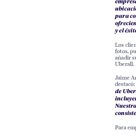
empresa
ubicaci
para co
ofrecie
y el éxi
Los clie
fotos, p
añadir s
Uberall.
Jaime A
destacó
de Uber
incluye
Nuestra
consist
Para em