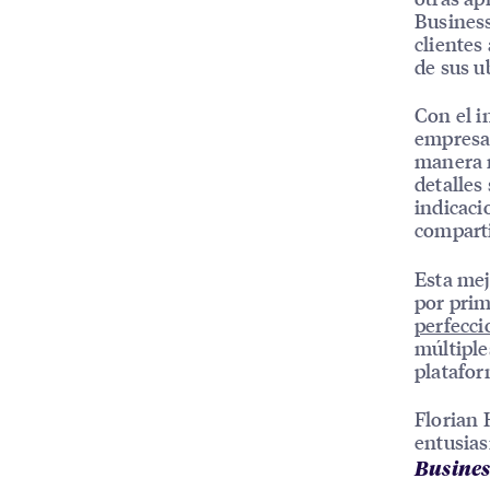
Business
clientes
de sus u
Con el i
empresas
manera m
detalles
indicaci
comparti
Esta mej
por prim
perfecc
múltiple
platafor
Florian 
entusias
Busines