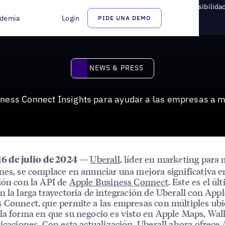
s Connect Insights para ayudar a las empresas a mejorar su visibilid
demia
Login
PIDE UNA DEMO
News & Press
NEWS & PRESS
iness Connect Insights para ayudar a las empresas a m
—
Uberall
, líder en marketing para 
16 de julio de 2024
nes, se complace en anunciar una mejora significativa e
ión con la API de
Apple Business Connect
. Este es el úl
n la larga trayectoria de integración de Uberall con App
 Connect, que permite a las empresas con múltiples ub
la forma en que su negocio es visto en Apple Maps, Walle
licaciones. Con esta actualización, Uberall ahora ofrece