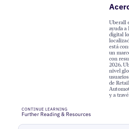
Acerc
Uberall 
ayuda a 
digital l
localiza
está con
un marco
con resu
2026, Ub
nivel gl
usuarios
de Retai
Automoti
y a trav
CONTINUE LEARNING
Further Reading & Resources