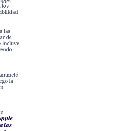
 los
ibilidad
a las
ar de
o incluye
uyendo
 anunció
uego
la
on
su
Apple
a las