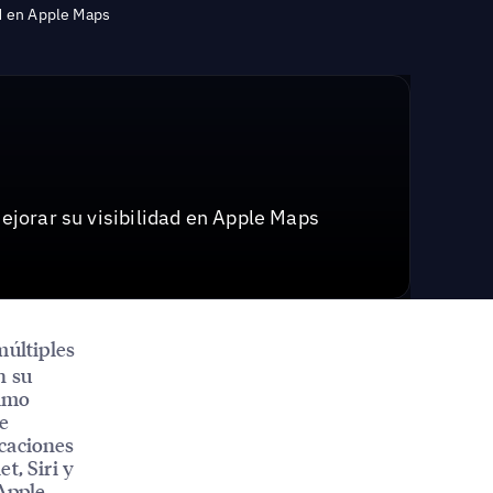
ad en Apple Maps
ejorar su visibilidad en Apple Maps
múltiples
n su
timo
le
icaciones
t, Siri y
 Apple