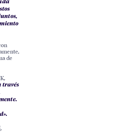
cada
stos
juntos,
imiento
con
mamente,
rma de
K,
 través
,
mente.
d».
í
.