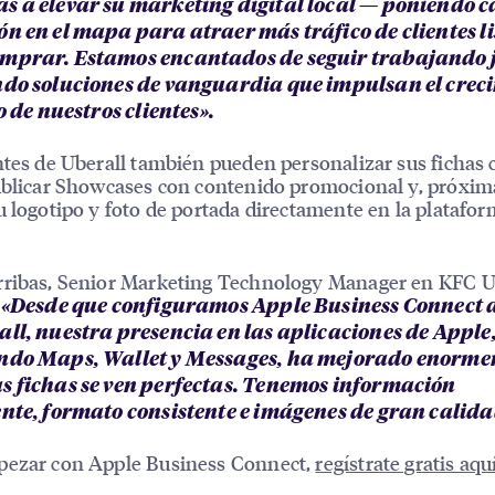
s a elevar su marketing digital local — poniendo 
ón en el mapa para atraer más tráfico de clientes li
mprar. Estamos encantados de seguir trabajando 
ndo soluciones de vanguardia que impulsan el crec
to de nuestros clientes».
ntes de Uberall también pueden personalizar sus fichas 
ublicar Showcases con contenido promocional y, próxi
u logotipo y foto de portada directamente en la platafo
rribas, Senior Marketing Technology Manager en KFC U
:
«Desde que configuramos Apple Business Connect a
all, nuestra presencia en las aplicaciones de Apple
ndo Maps, Wallet y Messages, ha mejorado enorme
s fichas se ven perfectas. Tenemos información
ente, formato consistente e imágenes de gran calida
pezar con Apple Business Connect,
regístrate gratis aqu