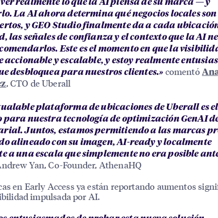
ver realmente lo que la AI piensa de su marca — y
rlo. La AI ahora determina qué negocios locales son
ertos, y GEO Studio finalmente da a cada ubicación
, las señales de confianza y el contexto que la AI n
comendarlos. Este es el momento en que la visibilid
ve accionable y escalable, y estoy realmente entus
comentó
que desbloquea para nuestros clientes.»
An
, CTO de Uberall
ez
gualable plataforma de ubicaciones de Uberall es el
o para nuestra tecnología de optimización GenAI de
rial. Juntos, estamos permitiendo a las marcas p
do alineado con su imagen, AI-ready y localmente
te a una escala que simplemente no era posible ante
Andrew Yan, Co-Founder, AthenaHQ
as en Early Access ya están reportando aumentos signif
sibilidad impulsada por AI.