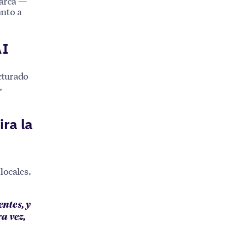
marca —
anto a
AI
cturado
,
ira la
locales,
ntes, y
a vez,