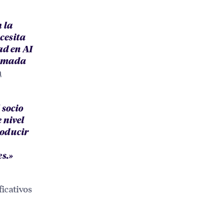
 la
ecesita
ad en AI
iasmada
a
 socio
 nivel
roducir
s.»
icativos