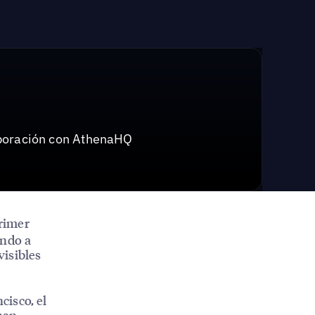
aboración con AthenaHQ
rimer
endo a
visibles
isco, el
 han