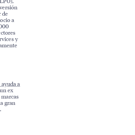
(LPO),
nversión
r de
ocio a
.000
ectores
rvices y
ctamente
 ayuda a
 un ex
e marcas
 a gran
.