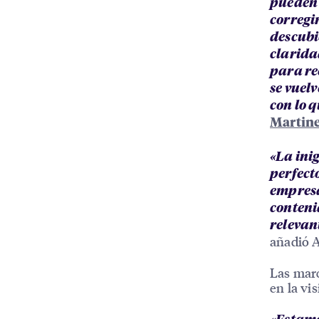
pueden 
corregi
descubi
claridad
para re
se vuel
con lo 
Martin
«La ini
perfect
empresa
conteni
relevan
añadió 
Las marc
en la vi