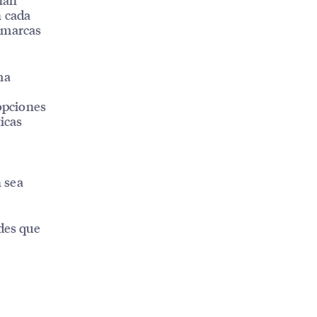
n cada
s marcas
ma
 opciones
icas
 sea
ades que