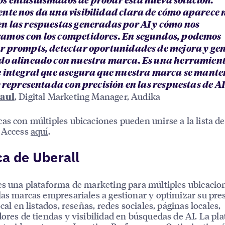
s entusiasmados de probar esta nueva solución.
nte nos da una visibilidad clara de cómo aparece 
n las respuestas generadas por AI y cómo nos
mos con los competidores. En segundos, podemos
r prompts, detectar oportunidades de mejora y ge
do alineado con nuestra marca. Es una herramien
e integral que asegura que nuestra marca se mant
y representada con precisión en las respuestas de AI
, Digital Marketing Manager, Audika
aul
as con múltiples ubicaciones pueden unirse a la lista d
y Access
aquí
.
a de Uberall
es una plataforma de marketing para múltiples ubicacio
las marcas empresariales a gestionar y optimizar su pre
ocal en listados, reseñas, redes sociales, páginas locales,
dores de tiendas y visibilidad en búsquedas de AI. La pl