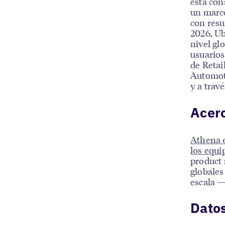
está con
un marco
con resu
2026, Ub
nivel gl
usuarios
de Retai
Automoti
y a trav
Acer
Athena e
los equi
product 
globales
escala —
Datos