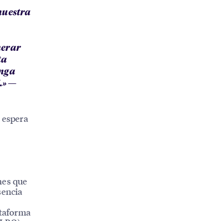
nuestra
nerar
ta
enga
.» —
e espera
nes que
sencia
ataforma