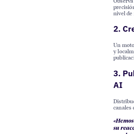
Observa 
precisió
nivel de
2. Cr
Un motor
y localm
publicac
3. Pu
AI
Distribu
canales 
«Hemos 
su reac