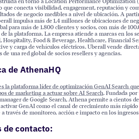
struida en torno a Location Performance Optimization 
 que conecta visibilidad, engagement, reputación y co
ltados de negocio medibles a nivel de ubicación. A parti
erall impulsa más de 1,4 millones de ubicaciones de neg
obal para más de 1.800 clientes y socios, con más de 100
 de la plataforma. La empresa atiende a marcas en los s
l, Hospitality, Food & Beverage, Healthcare, Financial Se
ve y carga de vehículos eléctricos. Uberall vende dire
és de una red global de socios resellers y agencias.
ca de AthenaHQ
s la plataforma líder de optimización GenAI Search que
pos de marketing a actuar sobre AI Search
. Fundada por
manager de Google Search, Athena permite a cientos d
 activar GenAI como el canal de crecimiento más rápido
 a través de monitoreo, acción e impacto en los ingresos
 de contacto: