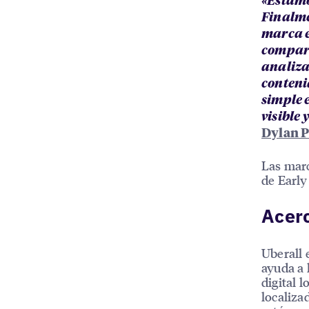
«Estamo
Finalme
marca e
compara
analiza
conteni
simple 
visible 
Dylan P
Las marc
de Earl
Acerc
Uberall 
ayuda a 
digital l
localiza