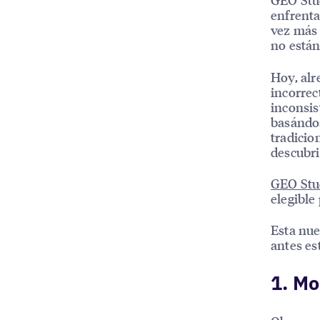
enfrenta
vez más 
no están
Hoy, alr
incorrec
inconsis
basándos
tradicio
descubr
GEO Stu
elegible 
Esta nue
antes es
1. Mo