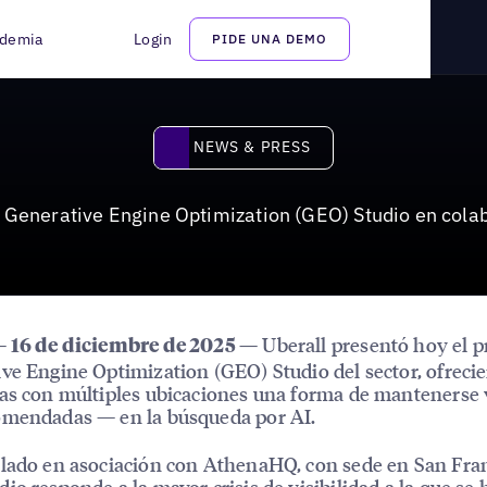
gine Optimization (GEO) Studio en colaboración con AthenaHQ
demia
Login
PIDE UNA DEMO
News & Press
NEWS & PRESS
er Generative Engine Optimization (GEO) Studio en col
Uberall presentó hoy el p
— 16 de diciembre de 2025 —
ve Engine Optimization (GEO) Studio del sector, ofreci
as con múltiples ubicaciones una forma de mantenerse 
omendadas — en la búsqueda por AI.
lado en asociación con AthenaHQ, con sede en San Franc
io responde a la mayor crisis de visibilidad a la que se