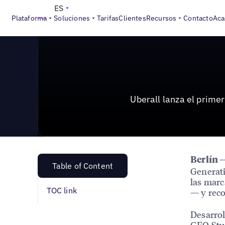
News & Press
>
Uberall lanza el primer Generative En
ES
Plataforma
Soluciones
Tarifas
Clientes
Recursos
Contacto
Aca
Uberall lanza el prim
Berlín 
Table of Content
Generati
las marc
TOC link
— y rec
Desarrol
GEO Stud