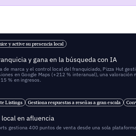
ice y active su presencia local
franquicia y gana en la búsqueda con IA
a de marca y el control local del franquiciado, Pizza Hut ge
siones en Google Maps (+212 % interanual), una valoración m
+15 % en ingresos.
te Listings
Gestiona respuestas a reseñas a gran escala
Conv
local en afluencia
orts gestiona 400 puntos de venta desde una sola plataforma