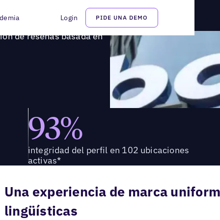
stión de reseñas basada en inteligencia artificial
demia
Login
PIDE UNA DEMO
tión de reseñas basada en
93%
integridad del perfil en 102 ubicaciones
activas*
Una experiencia de marca uniform
lingüísticas