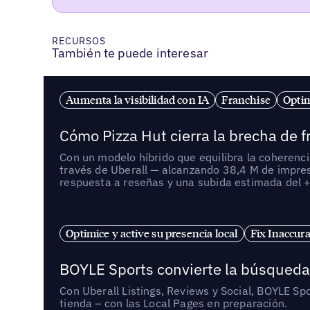
RECURSOS
También te puede interesar
Aumenta la visibilidad con IA
Franchise
Optim
Cómo Pizza Hut cierra la brecha de 
Con un modelo híbrido que equilibra la coherenci
través de Uberall — alcanzando 38,4 M de impre
respuesta a reseñas y una subida estimada del 
Optimice y active su presencia local
Fix Inaccura
BOYLE Sports convierte la búsqueda 
Con Uberall Listings, Reviews y Social, BOYLE Sp
tienda – con las Local Pages en preparación.