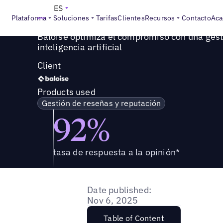
Success Story
>
Baloise optimiza el compromiso con una ge
ES
Plataforma
Soluciones
Tarifas
Clientes
Recursos
Contacto
Aca
Baloise optimiza el compromiso con una ges
inteligencia artificial
Client
Products used
Gestión de reseñas y reputación
92%
tasa de respuesta a la opinión*
Date published:
Nov 6, 2025
Table of Content