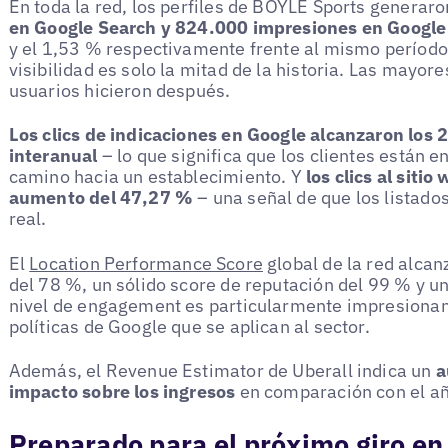
En toda la red, los perfiles de BOYLE Sports generar
en Google Search y 824.000 impresiones en Googl
y el 1,53 % respectivamente frente al mismo período 
visibilidad es solo la mitad de la historia. Las mayor
usuarios hicieron después.
Los clics de indicaciones en Google alcanzaron los
interanual
– lo que significa que los clientes están 
camino hacia un establecimiento. Y
los clics al siti
aumento del 47,27 %
– una señal de que los listado
real.
El
Location Performance Score
global de la red alcan
del 78 %, un sólido score de reputación del 99 % y 
nivel de engagement es particularmente impresionan
políticas de Google que se aplican al sector.
Además, el Revenue Estimator de Uberall indica un
a
impacto sobre los ingresos
en comparación con el añ
Preparado para el próximo giro en