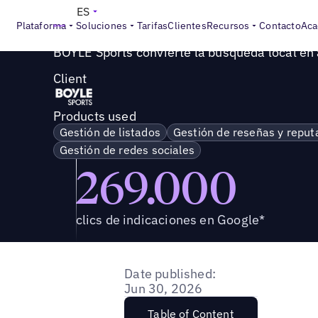
Success Story
>
BOYLE Sports convierte la búsqueda local
ES
Plataforma
Soluciones
Tarifas
Clientes
Recursos
Contacto
Aca
BOYLE Sports convierte la búsqueda local en 
Client
Products used
Gestión de listados
Gestión de reseñas y reput
Gestión de redes sociales
269.000
clics de indicaciones en Google*
Date published:
Jun 30, 2026
Table of Content