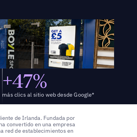
+47%
más clics al sitio web desde Google*
iente de Irlanda. Fundada por
 ha convertido en una empresa
na red de establecimientos en