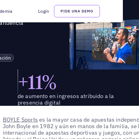
 en afluencia
demia
Login
PIDE UNA DEMO
afluencia
ación
+11%
de aumento en ingresos atribuido a la
presencia digital
BOYLE Sports
es la mayor casa de apuestas independ
John Boyle en 1982 y aún en manos de la familia, se
internacional de apuestas deportivas y juegos, con u