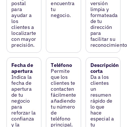
postal
encuentra
versión
para
tu
limpia y
ayudar a
negocio.
formateada
los
de tu
clientes a
dirección
localizarte
para
con mayor
facilitar su
precisión.
reconocimiento
Fecha de
Teléfono
Descripción
apertura
Permite
corta
Indica la
que los
Da a los
fecha de
clientes te
clientes
apertura
contacten
un
de tu
fácilmente
resumen
negocio
añadiendo
rápido de
para
tu número
lo que
reforzar la
de
hace
confianza
teléfono
especial a
y la
principal.
tu