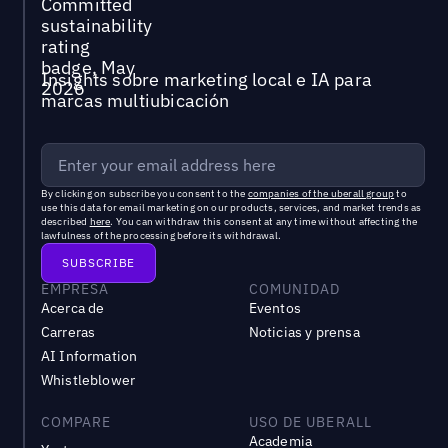
Insights sobre marketing local e IA para
marcas multiubicación
By clicking on subscribe you consent to the
companies of the uberall group
to
use this data for email marketing on our products, services, and market trends as
described
here
. You can withdraw this consent at any time without affecting the
lawfulness of the processing before its withdrawal.
EMPRESA
COMUNIDAD
Acerca de
Eventos
Carreras
Noticias y prensa
AI Information
Whistleblower
COMPARE
USO DE UBERALL
Academia