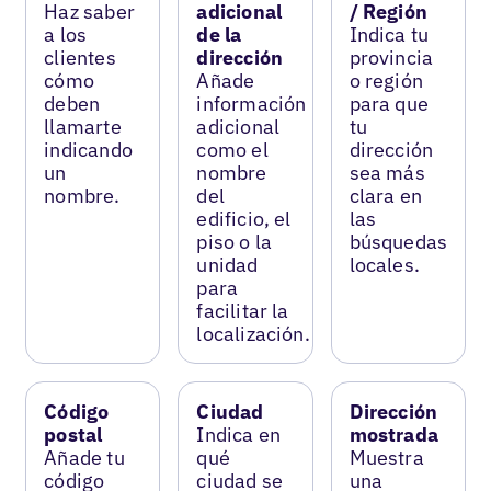
Haz saber
adicional
/ Región
a los
de la
Indica tu
clientes
dirección
provincia
cómo
Añade
o región
deben
información
para que
llamarte
adicional
tu
indicando
como el
dirección
un
nombre
sea más
nombre.
del
clara en
edificio, el
las
piso o la
búsquedas
unidad
locales.
para
facilitar la
localización.
Código
Ciudad
Dirección
postal
Indica en
mostrada
Añade tu
qué
Muestra
código
ciudad se
una