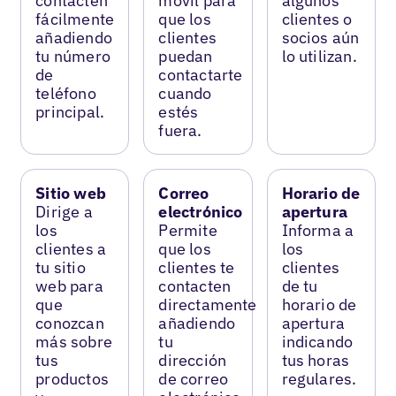
contacten
móvil para
algunos
fácilmente
que los
clientes o
añadiendo
clientes
socios aún
tu número
puedan
lo utilizan.
de
contactarte
teléfono
cuando
principal.
estés
fuera.
Sitio web
Correo
Horario de
Dirige a
electrónico
apertura
los
Permite
Informa a
clientes a
que los
los
tu sitio
clientes te
clientes
web para
contacten
de tu
que
directamente
horario de
conozcan
añadiendo
apertura
más sobre
tu
indicando
tus
dirección
tus horas
productos
de correo
regulares.