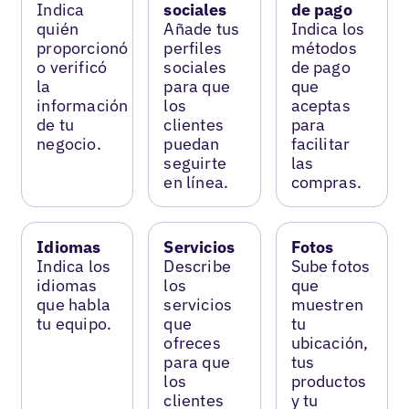
Indica
sociales
de pago
quién
Añade tus
Indica los
proporcionó
perfiles
métodos
o verificó
sociales
de pago
la
para que
que
información
los
aceptas
de tu
clientes
para
negocio.
puedan
facilitar
seguirte
las
en línea.
compras.
Idiomas
Servicios
Fotos
Indica los
Describe
Sube fotos
idiomas
los
que
que habla
servicios
muestren
tu equipo.
que
tu
ofreces
ubicación,
para que
tus
los
productos
clientes
y tu