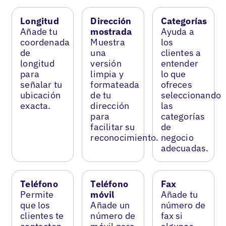
Longitud
Dirección
Categorías
Añade tu
mostrada
Ayuda a
coordenada
Muestra
los
de
una
clientes a
longitud
versión
entender
para
limpia y
lo que
señalar tu
formateada
ofreces
ubicación
de tu
seleccionando
exacta.
dirección
las
para
categorías
facilitar su
de
reconocimiento.
negocio
adecuadas.
Teléfono
Teléfono
Fax
Permite
móvil
Añade tu
que los
Añade un
número de
clientes te
número de
fax si