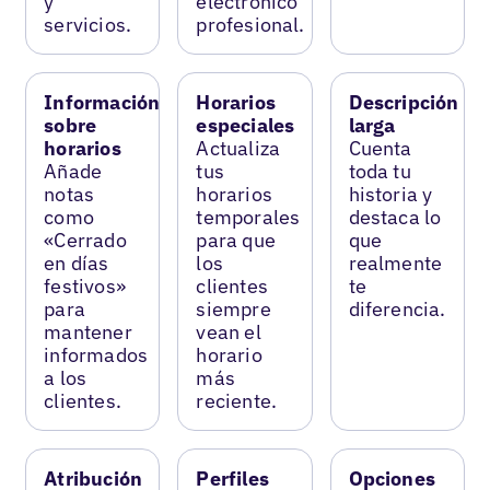
y
electrónico
servicios.
profesional.
Información
Horarios
Descripción
sobre
especiales
larga
horarios
Actualiza
Cuenta
Añade
tus
toda tu
notas
horarios
historia y
como
temporales
destaca lo
«Cerrado
para que
que
en días
los
realmente
festivos»
clientes
te
para
siempre
diferencia.
mantener
vean el
informados
horario
a los
más
clientes.
reciente.
Atribución
Perfiles
Opciones