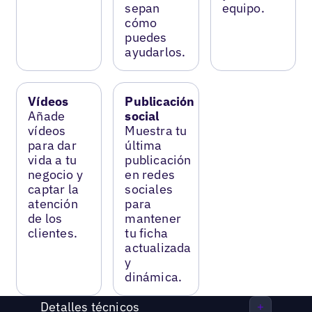
sepan
equipo.
cómo
puedes
ayudarlos.
Vídeos
Publicación
Añade
social
vídeos
Muestra tu
para dar
última
vida a tu
publicación
negocio y
en redes
captar la
sociales
atención
para
de los
mantener
clientes.
tu ficha
actualizada
y
dinámica.
Detalles técnicos