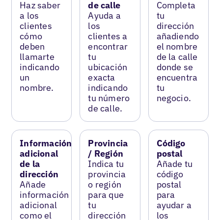
Haz saber
de calle
Completa
a los
Ayuda a
tu
clientes
los
dirección
cómo
clientes a
añadiendo
deben
encontrar
el nombre
llamarte
tu
de la calle
indicando
ubicación
donde se
un
exacta
encuentra
nombre.
indicando
tu
tu número
negocio.
de calle.
Información
Provincia
Código
adicional
/ Región
postal
de la
Indica tu
Añade tu
dirección
provincia
código
Añade
o región
postal
información
para que
para
adicional
tu
ayudar a
como el
dirección
los