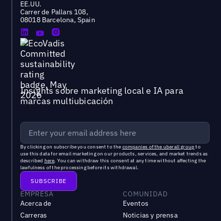
EE.UU.
Carrer de Pallars 108,
08018 Barcelona, Spain
Insights sobre marketing local e IA para
marcas multiubicación
By clicking on subscribe you consent to the
companies of the uberall group
to
use this data for email marketing on our products, services, and market trends as
described
here
. You can withdraw this consent at any time without affecting the
lawfulness of the processing before its withdrawal.
EMPRESA
COMUNIDAD
Acerca de
Eventos
Carreras
Noticias y prensa