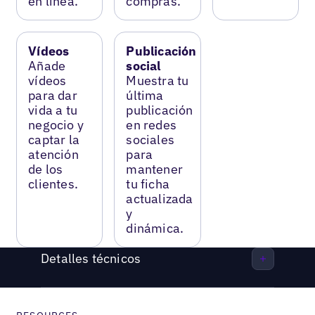
en línea.
compras.
Vídeos
Publicación
Añade
social
vídeos
Muestra tu
para dar
última
vida a tu
publicación
negocio y
en redes
captar la
sociales
atención
para
de los
mantener
clientes.
tu ficha
actualizada
y
dinámica.
Detalles técnicos