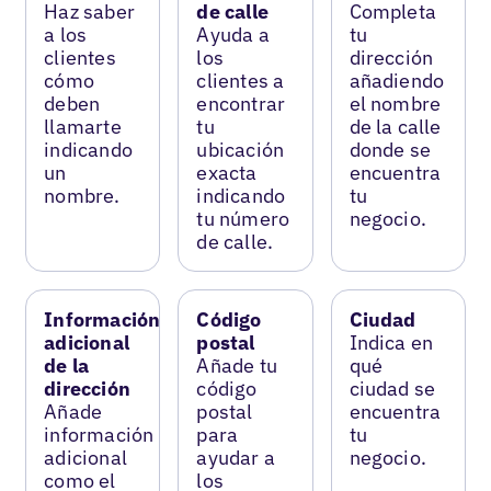
Haz saber
de calle
Completa
a los
Ayuda a
tu
clientes
los
dirección
cómo
clientes a
añadiendo
deben
encontrar
el nombre
llamarte
tu
de la calle
indicando
ubicación
donde se
un
exacta
encuentra
nombre.
indicando
tu
tu número
negocio.
de calle.
Información
Código
Ciudad
adicional
postal
Indica en
de la
Añade tu
qué
dirección
código
ciudad se
Añade
postal
encuentra
información
para
tu
adicional
ayudar a
negocio.
como el
los