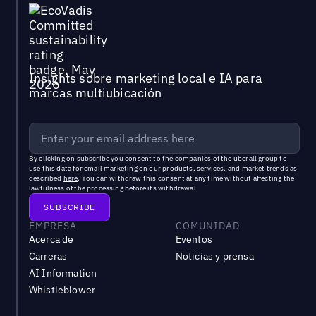
Insights sobre marketing local e IA para
marcas multiubicación
By clicking on subscribe you consent to the
companies of the uberall group
to
use this data for email marketing on our products, services, and market trends as
described
here
. You can withdraw this consent at any time without affecting the
lawfulness of the processing before its withdrawal.
EMPRESA
COMUNIDAD
Acerca de
Eventos
Carreras
Noticias y prensa
AI Information
Whistleblower