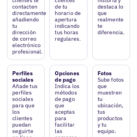
clientes te
clientes
historia y
contacten
de tu
destaca lo
directamente
horario de
que
añadiendo
apertura
realmente
tu
indicando
te
dirección
tus horas
diferencia.
de correo
regulares.
electrónico
profesional.
Perfiles
Opciones
Fotos
sociales
de pago
Sube fotos
Añade tus
Indica los
que
perfiles
métodos
muestren
sociales
de pago
tu
para que
que
ubicación,
los
aceptas
tus
clientes
para
productos
puedan
facilitar
y tu
seguirte
las
equipo.