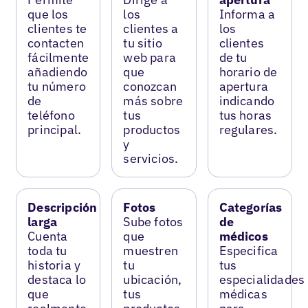
que los
los
Informa a
clientes te
clientes a
los
contacten
tu sitio
clientes
fácilmente
web para
de tu
añadiendo
que
horario de
tu número
conozcan
apertura
de
más sobre
indicando
teléfono
tus
tus horas
principal.
productos
regulares.
y
servicios.
Descripción
Fotos
Categorías
larga
Sube fotos
de
Cuenta
que
médicos
toda tu
muestren
Especifica
historia y
tu
tus
destaca lo
ubicación,
especialidades
que
tus
médicas