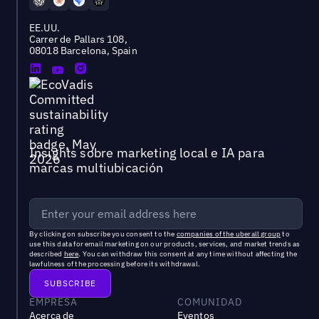
EE.UU.
Carrer de Pallars 108,
08018 Barcelona, Spain
Insights sobre marketing local e IA para
marcas multiubicación
By clicking on subscribe you consent to the
companies of the uberall group
to
use this data for email marketing on our products, services, and market trends as
described
here
. You can withdraw this consent at any time without affecting the
lawfulness of the processing before its withdrawal.
EMPRESA
COMUNIDAD
Acerca de
Eventos