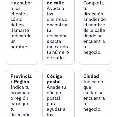
Haz saber
de calle
Completa
a los
Ayuda a
tu
clientes
los
dirección
cómo
clientes a
añadiendo
deben
encontrar
el nombre
llamarte
tu
de la calle
indicando
ubicación
donde se
un
exacta
encuentra
nombre.
indicando
tu
tu número
negocio.
de calle.
Provincia
Código
Ciudad
/ Región
postal
Indica en
Indica tu
Añade tu
qué
provincia
código
ciudad se
o región
postal
encuentra
para que
para
tu
tu
ayudar a
negocio.
dirección
los