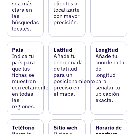
sea más
clientes a
clara en
localizarte
las
con mayor
búsquedas
precisión.
locales.
País
Latitud
Longitud
Indica tu
Añade tu
Añade tu
país para
coordenada
coordenada
que tus
de latitud
de
fichas se
para un
longitud
muestren
posicionamiento
para
correctamente
preciso en
señalar tu
en todas
el mapa.
ubicación
las
exacta.
regiones.
Teléfono
Sitio web
Horario de
Permite
Dirige a
apertura