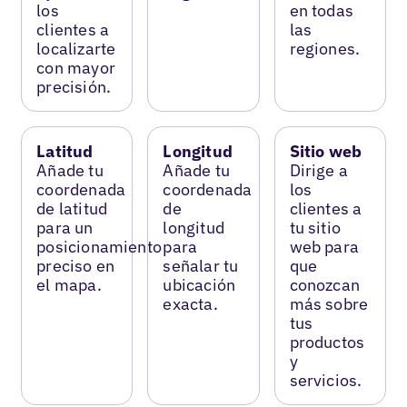
los
en todas
clientes a
las
localizarte
regiones.
con mayor
precisión.
Latitud
Longitud
Sitio web
Añade tu
Añade tu
Dirige a
coordenada
coordenada
los
de latitud
de
clientes a
para un
longitud
tu sitio
posicionamiento
para
web para
preciso en
señalar tu
que
el mapa.
ubicación
conozcan
exacta.
más sobre
tus
productos
y
servicios.