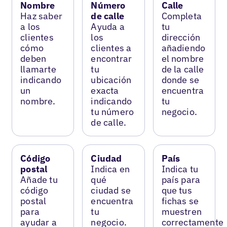
Nombre
Número
Calle
Haz saber
de calle
Completa
a los
Ayuda a
tu
clientes
los
dirección
cómo
clientes a
añadiendo
deben
encontrar
el nombre
llamarte
tu
de la calle
indicando
ubicación
donde se
un
exacta
encuentra
nombre.
indicando
tu
tu número
negocio.
de calle.
Código
Ciudad
País
postal
Indica en
Indica tu
Añade tu
qué
país para
código
ciudad se
que tus
postal
encuentra
fichas se
para
tu
muestren
ayudar a
negocio.
correctamente