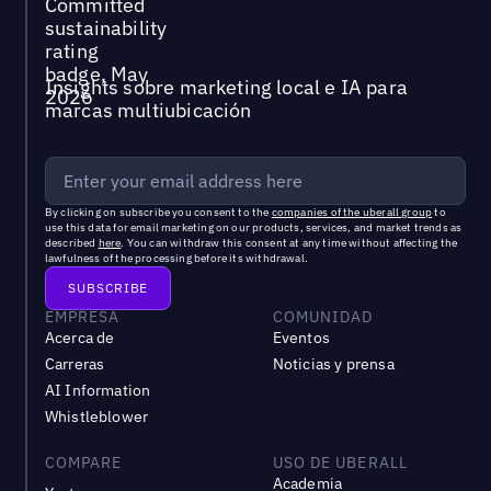
Insights sobre marketing local e IA para
marcas multiubicación
By clicking on subscribe you consent to the
companies of the uberall group
to
use this data for email marketing on our products, services, and market trends as
described
here
. You can withdraw this consent at any time without affecting the
lawfulness of the processing before its withdrawal.
EMPRESA
COMUNIDAD
Acerca de
Eventos
Carreras
Noticias y prensa
AI Information
Whistleblower
COMPARE
USO DE UBERALL
Academia