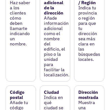
Haz saber
adicional
/ Región
a los
de la
Indica tu
clientes
dirección
provincia
cómo
Añade
o región
deben
información
para que
llamarte
adicional
tu
indicando
como el
dirección
un
nombre
sea más
nombre.
del
clara en
edificio, el
las
piso o la
búsquedas
unidad
locales.
para
facilitar la
localización.
Código
Ciudad
Dirección
postal
Indica en
mostrada
Añade tu
qué
Muestra
código
ciudad se
una