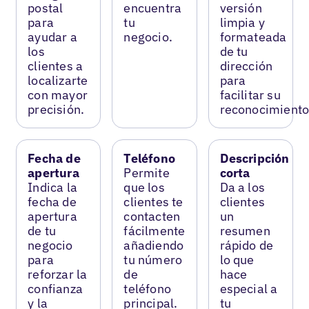
postal
encuentra
versión
para
tu
limpia y
ayudar a
negocio.
formateada
los
de tu
clientes a
dirección
localizarte
para
con mayor
facilitar su
precisión.
reconocimiento
Fecha de
Teléfono
Descripción
apertura
Permite
corta
Indica la
que los
Da a los
fecha de
clientes te
clientes
apertura
contacten
un
de tu
fácilmente
resumen
negocio
añadiendo
rápido de
para
tu número
lo que
reforzar la
de
hace
confianza
teléfono
especial a
y la
principal.
tu