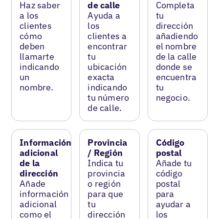
Haz saber
de calle
Completa
a los
Ayuda a
tu
clientes
los
dirección
cómo
clientes a
añadiendo
deben
encontrar
el nombre
llamarte
tu
de la calle
indicando
ubicación
donde se
un
exacta
encuentra
nombre.
indicando
tu
tu número
negocio.
de calle.
Información
Provincia
Código
adicional
/ Región
postal
de la
Indica tu
Añade tu
dirección
provincia
código
Añade
o región
postal
información
para que
para
adicional
tu
ayudar a
como el
dirección
los