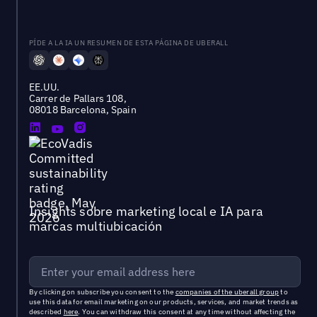
PÍDE A LA IA UN RESUMEN DE ESTA PÁGINA DE UBERALL
EE.UU.
Carrer de Pallars 108,
08018 Barcelona, Spain
Insights sobre marketing local e IA para
marcas multiubicación
By clicking on subscribe you consent to the
companies of the uberall group
to
use this data for email marketing on our products, services, and market trends as
described
here
. You can withdraw this consent at any time without affecting the