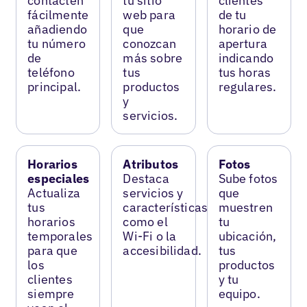
contacten
tu sitio
clientes
fácilmente
web para
de tu
añadiendo
que
horario de
tu número
conozcan
apertura
de
más sobre
indicando
teléfono
tus
tus horas
principal.
productos
regulares.
y
servicios.
Horarios
Atributos
Fotos
especiales
Destaca
Sube fotos
Actualiza
servicios y
que
tus
características
muestren
horarios
como el
tu
temporales
Wi-Fi o la
ubicación,
para que
accesibilidad.
tus
los
productos
clientes
y tu
siempre
equipo.