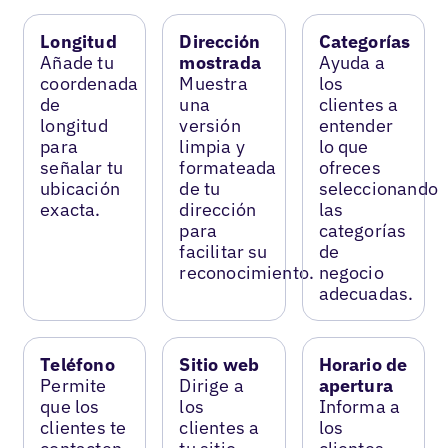
Longitud
Dirección
Categorías
Añade tu
mostrada
Ayuda a
coordenada
Muestra
los
de
una
clientes a
longitud
versión
entender
para
limpia y
lo que
señalar tu
formateada
ofreces
ubicación
de tu
seleccionando
exacta.
dirección
las
para
categorías
facilitar su
de
reconocimiento.
negocio
adecuadas.
Teléfono
Sitio web
Horario de
Permite
Dirige a
apertura
que los
los
Informa a
clientes te
clientes a
los