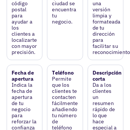
código
ciudad se
una
postal
encuentra
versión
para
tu
limpia y
ayudar a
negocio.
formateada
los
de tu
clientes a
dirección
localizarte
para
con mayor
facilitar su
precisión.
reconocimiento
Fecha de
Teléfono
Descripción
apertura
Permite
corta
Indica la
que los
Da a los
fecha de
clientes te
clientes
apertura
contacten
un
de tu
fácilmente
resumen
negocio
añadiendo
rápido de
para
tu número
lo que
reforzar la
de
hace
confianza
teléfono
especial a