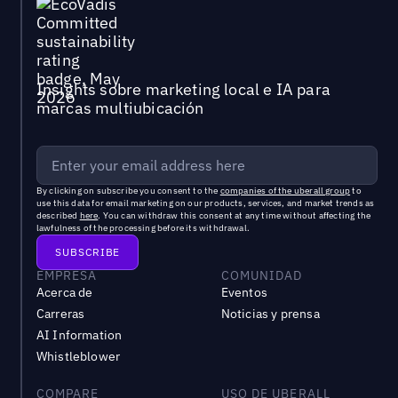
Insights sobre marketing local e IA para
marcas multiubicación
By clicking on subscribe you consent to the
companies of the uberall group
to
use this data for email marketing on our products, services, and market trends as
described
here
. You can withdraw this consent at any time without affecting the
lawfulness of the processing before its withdrawal.
EMPRESA
COMUNIDAD
Acerca de
Eventos
Carreras
Noticias y prensa
AI Information
Whistleblower
COMPARE
USO DE UBERALL