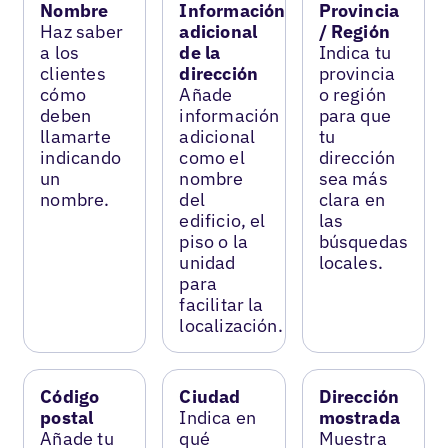
Nombre
Información
Provincia
Haz saber
adicional
/ Región
a los
de la
Indica tu
clientes
dirección
provincia
cómo
Añade
o región
deben
información
para que
llamarte
adicional
tu
indicando
como el
dirección
un
nombre
sea más
nombre.
del
clara en
edificio, el
las
piso o la
búsquedas
unidad
locales.
para
facilitar la
localización.
Código
Ciudad
Dirección
postal
Indica en
mostrada
Añade tu
qué
Muestra