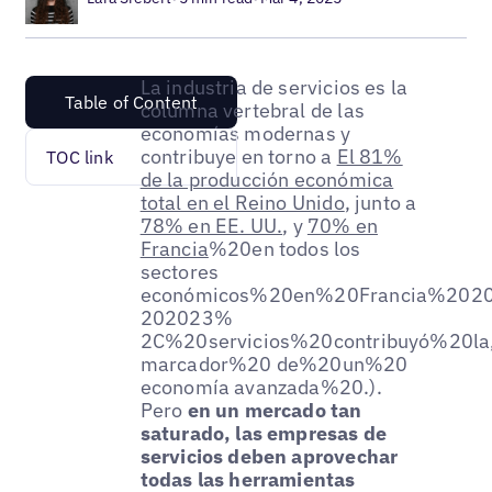
La industria de servicios es la
Table of Content
columna vertebral de las
economías modernas y
contribuye en torno a
El 81%
TOC link
de la producción económica
total en el Reino Unido
, junto a
78% en EE. UU.
, y
70% en
Francia
%20en todos los
sectores
económicos%20en%20Francia%2020
202023%
2C%20servicios%20contribuyó%20la
marcador%20 de%20un%20
economía avanzada%20.).
Pero
en un mercado tan
saturado, las empresas de
servicios deben aprovechar
todas las herramientas