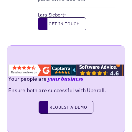
Lara Siebert
•
Get in touch
GET IN TOUCH
Your people are
your business
Ensure both are successful with Uberall.
Request a demo
REQUEST A DEMO