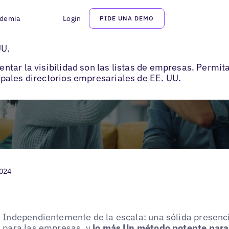
demia
Login
PIDE UNA DEMO
irectorios de empresas en EE. UU.
UU.
ntar la visibilidad son las listas de empresas. Permí
pales directorios empresariales de EE. UU.
2024
Independientemente de la escala: una sólida presenci
para las empresas, y
lo más
Un método potente para r