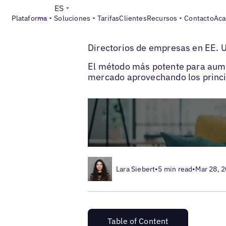
ES
Plataforma
Soluciones
Tarifas
Clientes
Recursos
Contacto
Aca
>
>
Blogs
Optimización de fichas locales
D
Directorios de empresas en EE. 
El método más potente para aume
mercado aprovechando los princi
Lara Siebert
•
5 min read
•
Mar 28, 
Table of Content