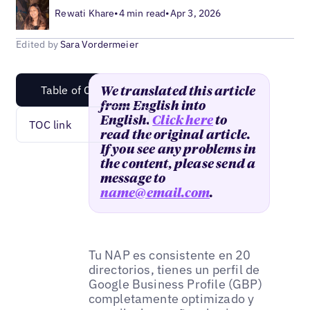
Rewati Khare
•
4 min read
•
Apr 3, 2026
Edited by
Sara Vordermeier
Table of Content
We translated this article
from English into
English.
Click here
to
TOC link
read the original article.
If you see any problems in
the content, please send a
message to
name@email.com
.
Tu NAP es consistente en 20
directorios, tienes un perfil de
Google Business Profile (GBP)
completamente optimizado y