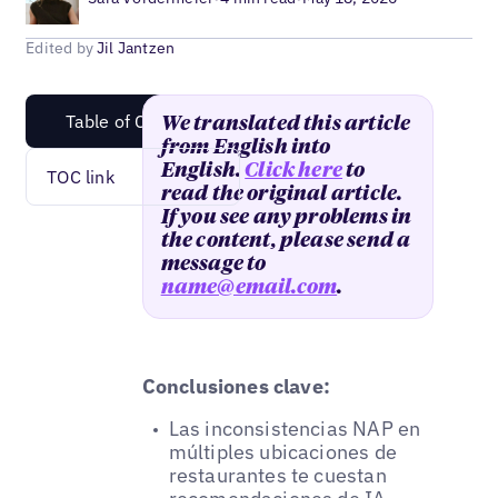
Edited by
Jil Jantzen
Table of Content
We translated this article
from English into
English.
Click here
to
TOC link
read the original article.
If you see any problems in
the content, please send a
message to
name@email.com
.
Conclusiones clave:
Las inconsistencias NAP en
múltiples ubicaciones de
restaurantes te cuestan